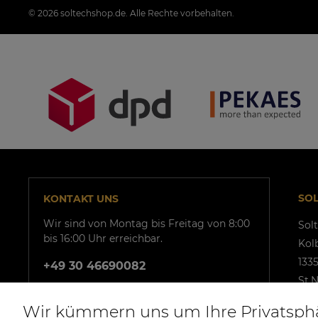
© 2026 soltechshop.de. Alle Rechte vorbehalten.
SO
KONTAKT UNS
Wir sind von Montag bis Freitag von 8:00
Sol
bis 16:00 Uhr erreichbar.
Kol
1335
+49 30 46690082
St.N
USt
Wir kümmern uns um Ihre Privatsph