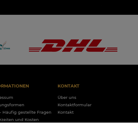
aficzny i aplikacje ShopGadget.pl
Sklep internetowy Shoper.pl
ORMATIONEN
KONTAKT
ressum
Über uns
ungsformen
Kontaktformular
- Häufig gestellte Fragen
Kontakt
erzeiten und Kosten
 Shipment
amationen und Garantie