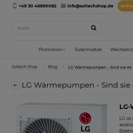
+49 30 46690082
info@soltechshop.de
Anfr
Promotion
Solarmodule
Wechselric
Soltech Shop
Blog
LG Wärmepumpen - Sind sie es 
LG Wärmepumpen - Sind sie e
LG-
LG ist
asiati
Elektr