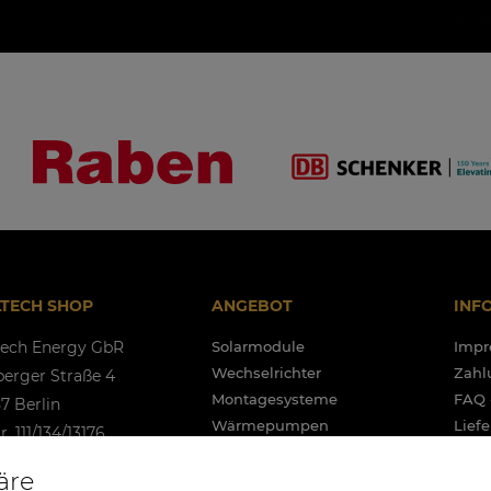
Styl gr
LTECH SHOP
ANGEBOT
INF
tech Energy GbR
Solarmodule
Imp
Wechselrichter
Zahl
berger Straße 4
Montagesysteme
FAQ 
7 Berlin
Wärmepumpen
Lief
r. 111/134/13176
Kabel und Zubehör
EU -
.Id.Nr. DE362181713
äre
Energiespeicher
Rekl