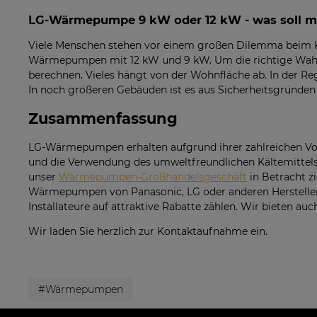
LG-Wärmepumpe 9 kW oder 12 kW - was soll m
Viele Menschen stehen vor einem großen Dilemma beim Ka
Wärmepumpen mit 12 kW und 9 kW. Um die richtige Wahl z
berechnen. Vieles hängt von der Wohnfläche ab. In der R
In noch größeren Gebäuden ist es aus Sicherheitsgründ
Zusammenfassung
LG-Wärmepumpen erhalten aufgrund ihrer zahlreichen Vort
und die Verwendung des umweltfreundlichen Kältemittels R
unser
Wärmepumpen-Großhandelsgeschäft
in Betracht z
Wärmepumpen von Panasonic, LG oder anderen Hersteller
Installateure auf attraktive Rabatte zählen. Wir bieten a
Wir laden Sie herzlich zur Kontaktaufnahme ein.
#Wärmepumpen