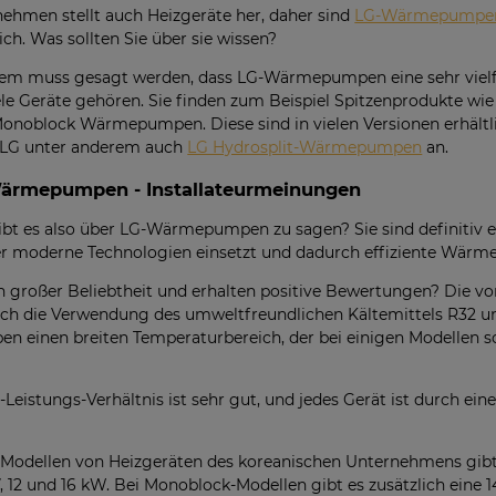
ehmen stellt auch Heizgeräte her, daher sind
LG-Wärmepumpe
lich. Was sollten Sie über sie wissen?
lem muss gesagt werden, dass LG-Wärmepumpen eine sehr vielfä
ele Geräte gehören. Sie finden zum Beispiel Spitzenprodukte wie
onoblock Wärmepumpen. Diese sind in vielen Versionen erhältl
t LG unter anderem auch
LG Hydrosplit-Wärmepumpen
an.
ärmepumpen - Installateurmeinungen
bt es also über LG-Wärmepumpen zu sagen? Sie sind definitiv e
 der moderne Technologien einsetzt und dadurch effiziente Wär
großer Beliebtheit und erhalten positive Bewertungen? Die vo
ch die Verwendung des umweltfreundlichen Kältemittels R32 u
en einen breiten Temperaturbereich, der bei einigen Modellen s
s-Leistungs-Verhältnis ist sehr gut, und jedes Gerät ist durch ei
von Modellen von Heizgeräten des koreanischen Unternehmens 
7, 12 und 16 kW. Bei Monoblock-Modellen gibt es zusätzlich ein