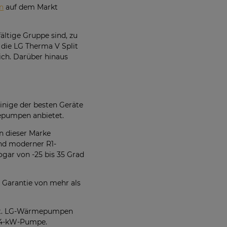
n
auf dem Markt
ltige Gruppe sind, zu
 die LG Therma V Split
ich. Darüber hinaus
inige der besten Geräte
mepumpen anbietet.
n dieser Marke
nd moderner R1-
ogar von -25 bis 35 Grad
ne Garantie von mehr als
gibt. LG-Wärmepumpen
e 14-kW-Pumpe.