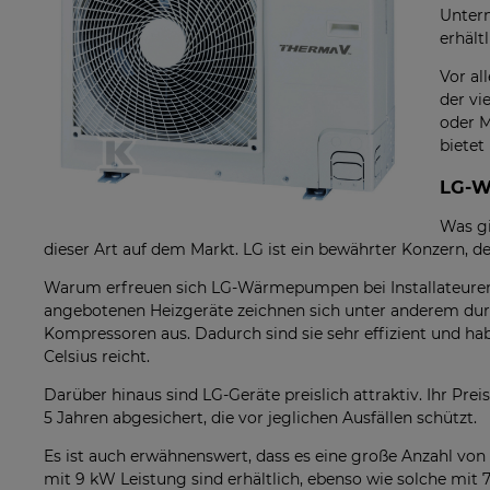
Untern
erhält
Vor al
der vi
oder M
biete
LG-W
Was gi
dieser Art auf dem Markt. LG ist ein bewährter Konzern,
Warum erfreuen sich LG-Wärmepumpen bei Installateuren 
angebotenen Heizgeräte zeichnen sich unter anderem dur
Kompressoren aus. Dadurch sind sie sehr effizient und hab
Celsius reicht.
Darüber hinaus sind LG-Geräte preislich attraktiv. Ihr Prei
5 Jahren abgesichert, die vor jeglichen Ausfällen schützt.
Es ist auch erwähnenswert, dass es eine große Anzahl 
mit 9 kW Leistung sind erhältlich, ebenso wie solche mit 