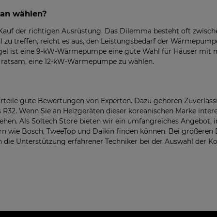
an wählen?
uf der richtigen Ausrüstung. Das Dilemma besteht oft zwisch
u treffen, reicht es aus, den Leistungsbedarf der Wärmepump
egel ist eine 9-kW-Wärmepumpe eine gute Wahl für Häuser mit m
en ratsam, eine 12-kW-Wärmepumpe zu wählen.
eile gute Bewertungen von Experten. Dazu gehören Zuverlässig
32. Wenn Sie an Heizgeräten dieser koreanischen Marke interess
iehen. Als Soltech Store bieten wir ein umfangreiches Angebot, 
n wie Bosch, TweeTop und Daikin finden können. Bei größeren
uch die Unterstützung erfahrener Techniker bei der Auswahl der 