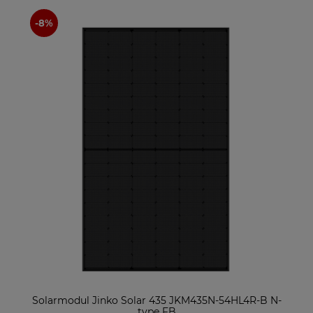
Solarmodul Jinko Solar 435 JKM435N-54HL4R-B N-
type FB