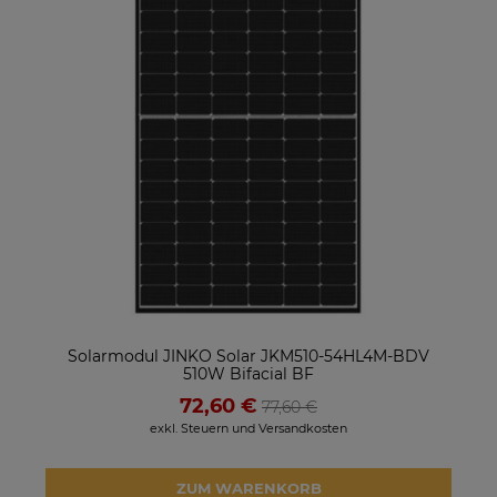
Solarmodul JINKO Solar JKM510-54HL4M-BDV
510W Bifacial BF
72,60 €
77,60 €
exkl. Steuern und Versandkosten
ZUM WARENKORB