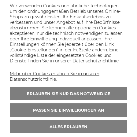
Wir verwenden Cookies und ähnliche Technologien,
um den ordnungsgemäßen Betrieb unseres Online-
Shops zu gewährleisten, Ihr Einkaufserlebnis zu
verbessern und unser Angebot auf Ihre Bedürfnisse
abzustimmen. Sie können alle optionalen Cookies
akzeptieren, nur die technisch notwendigen zulassen
oder Ihre Einwilligung individuell anpassen. Ihre
SOLTECH
ANGEBOT
INFORMATIONEN
KONTAKT
Einstellungen können Sie jederzeit über den Link
SHOP
„Cookie-Einstellungen" in der Fußzeile ändern. Eine
vollständige Liste der eingesetzten Cookies und
Dienste finden Sie in unserer Datenschutzrichtlinie.
Mehr über Cookies erfahren Sie in unserer
KONTAKT UNS
Datenschutzrichtlinie.
Wir sind von Montag bis Freitag von 8:00 bis
16:00 Uhr erreichbar.
ERLAUBEN SIE NUR DAS NOTWENDIGE
+49 30 46690082
PASSEN SIE EINWILLIGUNGEN AN
ALLES ERLAUBEN