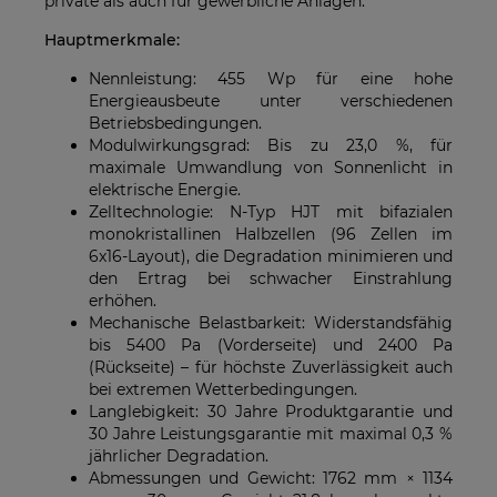
private als auch für gewerbliche Anlagen.
Hauptmerkmale:
Nennleistung: 455 Wp für eine hohe
Energieausbeute unter verschiedenen
Betriebsbedingungen.
Modulwirkungsgrad: Bis zu 23,0 %, für
maximale Umwandlung von Sonnenlicht in
elektrische Energie.
Zelltechnologie: N-Typ HJT mit bifazialen
monokristallinen Halbzellen (96 Zellen im
6x16-Layout), die Degradation minimieren und
den Ertrag bei schwacher Einstrahlung
erhöhen.
Mechanische Belastbarkeit: Widerstandsfähig
bis 5400 Pa (Vorderseite) und 2400 Pa
(Rückseite) – für höchste Zuverlässigkeit auch
bei extremen Wetterbedingungen.
Langlebigkeit: 30 Jahre Produktgarantie und
30 Jahre Leistungsgarantie mit maximal 0,3 %
jährlicher Degradation.
Abmessungen und Gewicht: 1762 mm × 1134