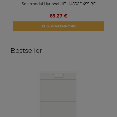
Solarmodul Hyundai HiT-H455CE 455 BF
Sol
65,27 €
ZUM WARENKORB
Bestseller