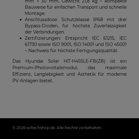
mm × 30 mm, Gewicht 21,8 kg – kompakte
Bauweise für einfachen Transport und schnelle
Montage.
Anschlussdose: Schutzklasse IP68 mit drei
Bypass-Dioden, für höchste Zuverlässigkeit
der Verbindungen.
Zertifizierungen: Entspricht IEC 61215, IEC
61730 sowie ISO 9001, ISO 14001 und ISO 45001
– Nachweis für höchste Fertigungsqualität.
Das Hyundai Solar HiT-H455LE-FB(ZB) ist ein
Premium-Photovoltaikmodul, das maximale
Effizienz, Langlebigkeit und Ästhetik für moderne
PV-Anlagen bietet.
© 2026 soltechshop.de. Alle Rechte vorbehalten.
Styl graficzny i aplikacje ShopGadget.pl
Sklep