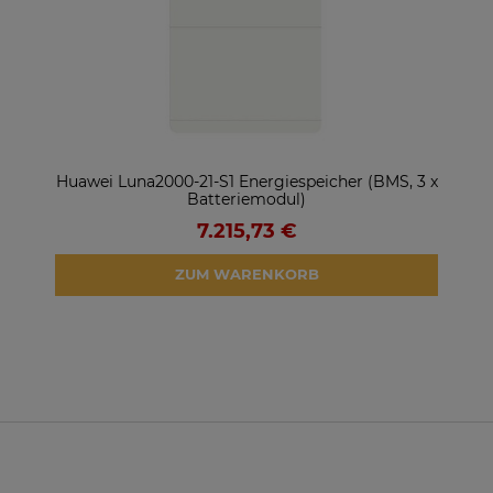
ter
Huawei Luna2000-21-S1 Energiespeicher (BMS, 3 x
So
Batteriemodul)
7.215,73 €
ZUM WARENKORB