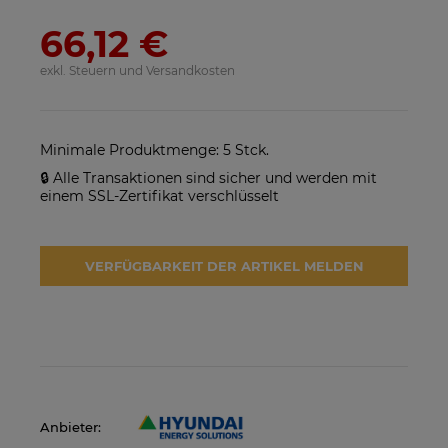
66,12 €
SolarEdge SE25K-RW00IBNM4
Solarmodul Longi 370 LR4-
Netzwechselrichter
60HIH BF
exkl. Steuern und Versandkosten
923,17 €
86,88 €
VERFÜGBARKEIT DER
VERFÜGBARKEIT DER
ARTIKEL MELDEN
ARTIKEL MELDEN
Minimale Produktmenge: 5 Stck.
🔒 Alle Transaktionen sind sicher und werden mit
einem SSL-Zertifikat verschlüsselt
VERFÜGBARKEIT DER ARTIKEL MELDEN
Anbieter: