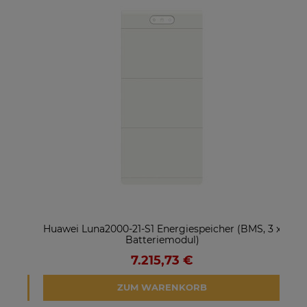
ter
Huawei Luna2000-21-S1 Energiespeicher (BMS, 3 x
So
Batteriemodul)
7.215,73 €
ZUM WARENKORB