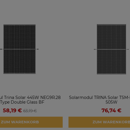
l Trina Solar 445W NEG9R.28
Solarmodul TRINA Solar TSM
Type Double Glass BF
505W
58,19 €
76,74 €
63,19 €
ZUM WARENKORB
ZUM WARENKORB