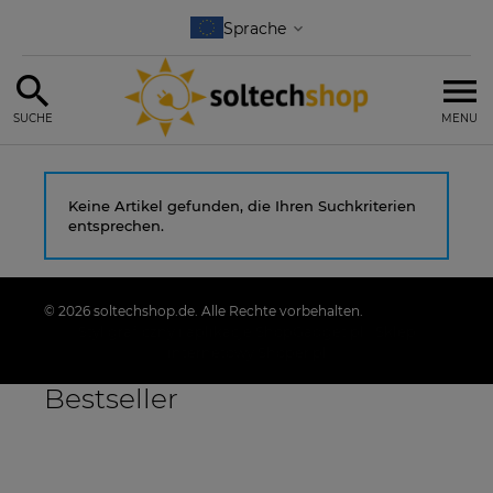
SUCHE
MENU
Keine Artikel gefunden, die Ihren Suchkriterien
entsprechen.
© 2026 soltechshop.de. Alle Rechte vorbehalten.
Styl graficzny i aplikacje ShopGadget.pl
Sklep
internetowy Shoper.pl
Bestseller