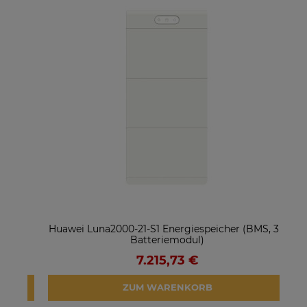
ter
Huawei Luna2000-21-S1 Energiespeicher (BMS, 3 x
So
Batteriemodul)
7.215,73 €
ZUM WARENKORB