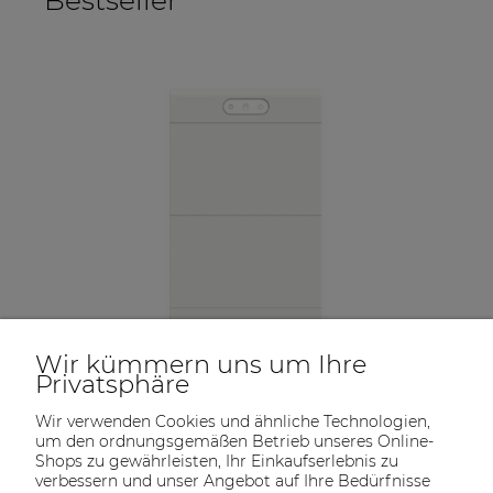
Wir kümmern uns um Ihre
Privatsphäre
Wir verwenden Cookies und ähnliche Technologien,
um den ordnungsgemäßen Betrieb unseres Online-
Shops zu gewährleisten, Ihr Einkaufserlebnis zu
ter
Huawei Luna2000-21-S1 Energiespeicher (BMS, 3 x
So
Batteriemodul)
verbessern und unser Angebot auf Ihre Bedürfnisse