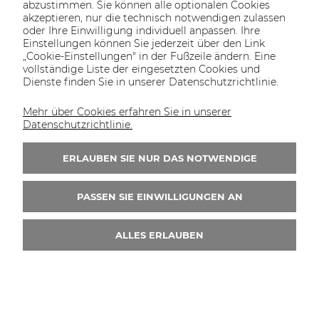
abzustimmen. Sie können alle optionalen Cookies
7.215,73 €
akzeptieren, nur die technisch notwendigen zulassen
oder Ihre Einwilligung individuell anpassen. Ihre
ZUM WARENKORB
Einstellungen können Sie jederzeit über den Link
„Cookie-Einstellungen" in der Fußzeile ändern. Eine
vollständige Liste der eingesetzten Cookies und
Dienste finden Sie in unserer Datenschutzrichtlinie.
Mehr über Cookies erfahren Sie in unserer
Datenschutzrichtlinie.
ABONNIEREN SIE
ERLAUBEN SIE NUR DAS NOTWENDIGE
UNSEREN NEWSLETTER
PASSEN SIE EINWILLIGUNGEN AN
Sie erhalten Informationen über Werbeaktionen,
ALLES ERLAUBEN
Rabatte, neue Produkte und Lieferungen. Nachdem du
deine Anmeldung für den Newsletter bestätigt hast,
erhältst du von uns eine E-Mail mit einem Rabattcode
für deine erste Bestellung.
Filter