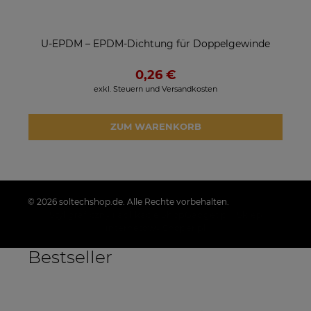
U-EPDM – EPDM-Dichtung für Doppelgewinde
0,26 €
exkl. Steuern und Versandkosten
ZUM WARENKORB
© 2026 soltechshop.de. Alle Rechte vorbehalten.
Styl graficzny i aplikacje ShopGadget.pl
Sklep
internetowy Shoper.pl
Bestseller