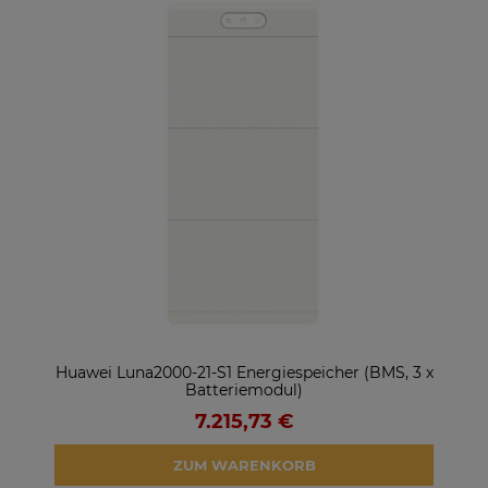
ter
Huawei Luna2000-21-S1 Energiespeicher (BMS, 3 x
So
Batteriemodul)
7.215,73 €
ZUM WARENKORB