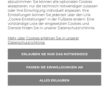
abzustimmen. Sie können alle optionalen Cookies
akzeptieren, nur die technisch notwendigen zulassen
oder Ihre Einwilligung individuell anpassen. Ihre
Einstellungen können Sie jederzeit über den Link
„Cookie-Einstellungen" in der Fußzeile ändern. Eine
vollständige Liste der eingesetzten Cookies und
Dienste finden Sie in unserer Datenschutzrichtlinie.
Mehr über Cookies erfahren Sie in unserer
Datenschutzrichtlinie.
ERLAUBEN SIE NUR DAS NOTWENDIGE
Growatt MOD 9000TL3-XH Netzwechselrichter
PASSEN SIE EINWILLIGUNGEN AN
1.065,02 €
exkl. Steuern und Versandkosten
ALLES ERLAUBEN
ZUM WARENKORB
Filter