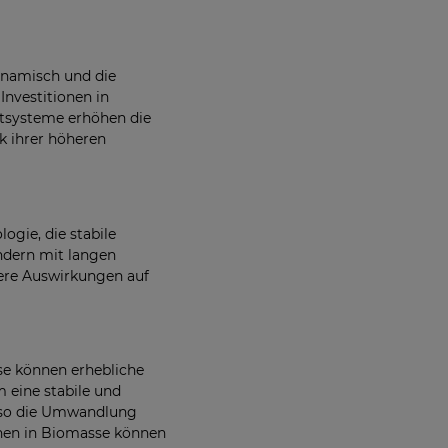
ynamisch und die
Investitionen in
tsysteme erhöhen die
nk ihrer höheren
ogie, die stabile
ndern mit langen
gere Auswirkungen auf
se können erhebliche
eine stabile und
lso die Umwandlung
ionen in Biomasse können