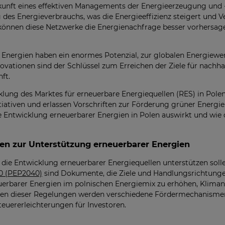
kunft eines effektiven Managements der Energieerzeugung und -
s Energieverbrauchs, was die Energieeffizienz steigert und Ve
önnen diese Netzwerke die Energienachfrage besser vorhersag
 Energien haben ein enormes Potenzial, zur globalen Energiewe
novationen sind der Schlüssel zum Erreichen der Ziele für nachh
ft.
icklung des Marktes für erneuerbare Energiequellen (RES) in Pole
tiativen und erlassen Vorschriften zur Förderung grüner Energie.
ie Entwicklung erneuerbarer Energien in Polen auswirkt und wie 
n zur Unterstützung erneuerbarer Energien
e die Entwicklung erneuerbarer Energiequellen unterstützen soll
40 (PEP2040)
sind Dokumente, die Ziele und Handlungsrichtung
uerbarer Energien im polnischen Energiemix zu erhöhen, Kliman
en dieser Regelungen werden verschiedene Fördermechanismen
euererleichterungen für Investoren.