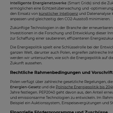
Intelligente Energienetzwerke
(Smart Grids) sind die Zu
ermöglichen eine Echtzeitüberwachung und -optimierung de
den Einsatz von
künstlicher Intelligenz
und Datenanalyse k
anpassen und gleichzeitig den CO2-Ausstoß minimieren.
Zukünftige Technologien in der Branche der erneuerbaren
Investitionen in die Forschung und Entwicklung dieser In
zur Schaffung einer saubereren, effizienteren Energiezukun
Die Energiepolitik spielt eine Schlüsselrolle bei der Entw
ganzen Welt, darunter auch Polen, ergreifen zahlreiche Ini
werden wir untersuchen, wie sich die Energiepolitik auf d
Zukunft aussehen.
Rechtliche Rahmenbedingungen und Vorschrifte
Polen verfügt über zahlreiche gesetzliche Regelungen, di
Energien-Gesetz
und die
Polnische Energiepolitik bis 20
Jahre festlegen. PEP2040 geht davon aus, den Anteil erne
und emissionsarme Technologien zu entwickeln. Im Rahm
Beispiel ein Auktionssystem, Einspeisevergütungen und St
Finanzielle Förderprogramme und Zuschüsse