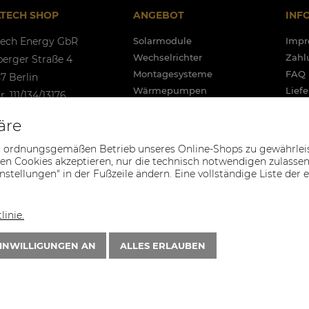
LTECH SHOP
ANGEBOT
INF
tech Energy GbR
Solarmodule
Imp
Wechselrichter
Zahl
berger Straße 4
Montagesysteme
FAQ 
7 Berlin
Wärmepumpen
Lief
r. 111/134/13176
Kabel und Zubehör
EU -
.Id.Nr. DE362181713
äre
Energiespeicher
Rekl
 30 46690082
Raba
 ordnungsgemäßen Betrieb unseres Online-Shops zu gewährleiste
Gesc
o@soltechshop.de
en Cookies akzeptieren, nur die technisch notwendigen zulassen o
nstellungen" in der Fußzeile ändern. Eine vollständige Liste der
Date
Cook
Blog
inie.
EINWILLIGUNGEN AN
ALLES ERLAUBEN