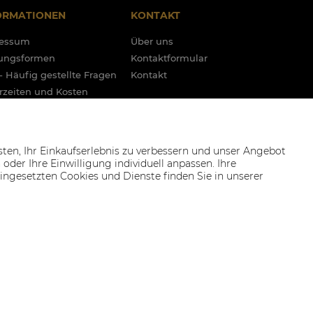
ORMATIONEN
KONTAKT
ressum
Über uns
ungsformen
Kontaktformular
- Häufig gestellte Fragen
Kontakt
erzeiten und Kosten
 Shipment
amationen und Garantie
tte
n, Ihr Einkaufserlebnis zu verbessern und unser Angebot
häftsordnung
der Ihre Einwilligung individuell anpassen. Ihre
 eingesetzten Cookies und Dienste finden Sie in unserer
nschutzerklärung
ie-Einstellungen