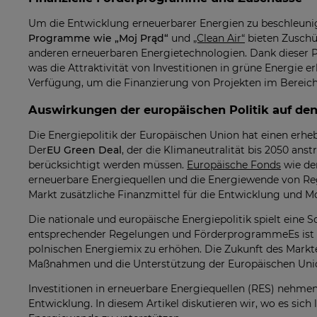
Um die Entwicklung erneuerbarer Energien zu beschleunig
Programme wie „Moj Prąd“
und
„Clean Air“
bieten Zuschü
anderen erneuerbaren Energietechnologien. Dank dieser P
was die Attraktivität von Investitionen in grüne Energie 
Verfügung, um die Finanzierung von Projekten im Bereich 
Auswirkungen der europäischen Politik auf den
Die Energiepolitik der Europäischen Union hat einen erheb
Der
EU Green Deal
, der die Klimaneutralität bis 2050 ans
berücksichtigt werden müssen.
Europäische Fonds
wie der
erneuerbare Energiequellen und die Energiewende von Regi
Markt zusätzliche Finanzmittel für die Entwicklung und Mo
Die nationale und europäische Energiepolitik spielt eine 
entsprechender Regelungen und FörderprogrammeEs ist m
polnischen Energiemix zu erhöhen. Die Zukunft des Marktes
Maßnahmen und die Unterstützung der Europäischen Union
Investitionen in erneuerbare Energiequellen (RES) nehme
Entwicklung. In diesem Artikel diskutieren wir, wo es sic