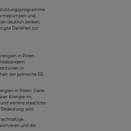
terstützungsprogramme.
, Wärmepumpen und
en deutlich senken,
stigte Darlehen zur
nergien in Polen.
gliedsländern
stitionen in
ält der polnische EE-
nergien in Polen. Dank
üner Energie im
und weitere staatliche
 Bedeutung sein.
nachhaltige
maximieren und die