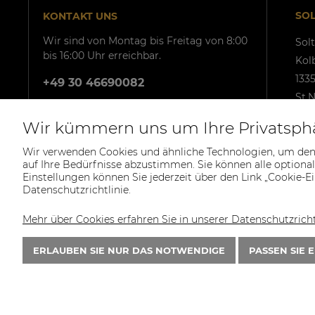
SO
KONTAKT UNS
Wir sind von Montag bis Freitag von 8:00
Sol
bis 16:00 Uhr erreichbar.
Kol
1335
+49 30 46690082
St.N
USt
Wir kümmern uns um Ihre Privatsph
+49
Wir verwenden Cookies und ähnliche Technologien, um den
inf
auf Ihre Bedürfnisse abzustimmen. Sie können alle optional
Einstellungen können Sie jederzeit über den Link „Cookie-Ei
Datenschutzrichtlinie.
Mehr über Cookies erfahren Sie in unserer Datenschutzrichtl
ERLAUBEN SIE NUR DAS NOTWENDIGE
PASSEN SIE 