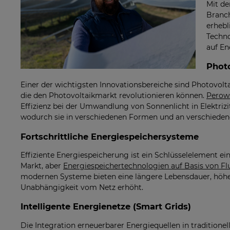
Mit de
Branch
erhebl
Techno
auf En
Phot
Einer der wichtigsten Innovationsbereiche sind Photovolt
die den Photovoltaikmarkt revolutionieren können.
Perow
Effizienz bei der Umwandlung von Sonnenlicht in Elektrizit
wodurch sie in verschiedenen Formen und an verschieden
Fortschrittliche Energiespeichersysteme
Effiziente Energiespeicherung ist ein Schlüsselelement e
Markt, aber
Energiespeichertechnologien auf Basis von Fl
modernen Systeme bieten eine längere Lebensdauer, höhere
Unabhängigkeit vom Netz erhöht.
Intelligente Energienetze (Smart Grids)
Die Integration erneuerbarer Energiequellen in tradition