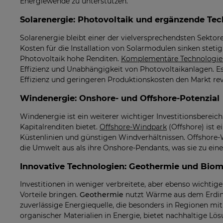
Energiewende zu unterstützen.
Solarenergie: Photovoltaik und ergänzende Te
Solarenergie bleibt einer der vielversprechendsten Sektor
Kosten für die Installation von Solarmodulen sinken stet
Photovoltaik hohe Renditen.
Komplementäre Technologien
Effizienz und Unabhängigkeit von Photovoltaikanlagen. Es l
Effizienz und geringeren Produktionskosten den Markt re
Windenergie: Onshore- und Offshore-Potenzial
Windenergie ist ein weiterer wichtiger Investitionsbereich
Kapitalrenditen bietet.
Offshore-Windpark
(Offshore) ist 
Küstenlinien und günstigen Windverhältnissen. Offshore-
die Umwelt aus als ihre Onshore-Pendants, was sie zu einer
Innovative Technologien: Geothermie und Bio
Investitionen in weniger verbreitete, aber ebenso wicht
Vorteile bringen.
Geothermie
nutzt Wärme aus dem Erdinn
zuverlässige Energiequelle, die besonders in Regionen mi
organischer Materialien in Energie, bietet nachhaltige Lö