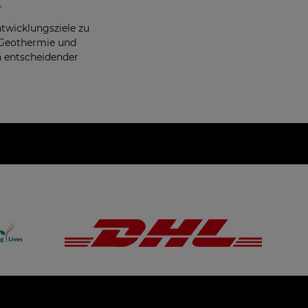
.
ntwicklungsziele zu
 Geothermie und
n entscheidender
aficzny i aplikacje ShopGadget.pl
Sklep internetowy Shoper.pl