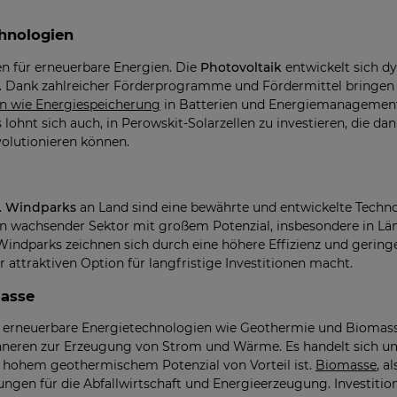
chnologien
en für erneuerbare Energien. Die
Photovoltaik
entwickelt sich d
ig. Dank zahlreicher Förderprogramme und Fördermittel bringen 
 wie Energiespeicherung
in Batterien und Energiemanagemen
ohnt sich auch, in Perowskit-Solarzellen zu investieren, die da
volutionieren können.
.
Windparks
an Land sind eine bewährte und entwickelte Technol
ein wachsender Sektor mit großem Potenzial, insbesondere in Lä
Windparks zeichnen sich durch eine höhere Effizienz und gerin
 attraktiven Option für langfristige Investitionen macht.
masse
ige erneuerbare Energietechnologien wie Geothermie und Biomas
eren zur Erzeugung von Strom und Wärme. Es handelt sich um 
t hohem geothermischem Potenzial von Vorteil ist.
Biomasse
, a
sungen für die Abfallwirtschaft und Energieerzeugung. Investit