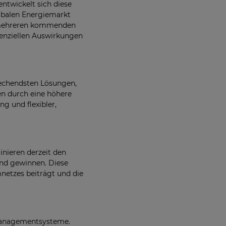
ntwickelt sich diese
lobalen Energiemarkt
it mehreren kommenden
tenziellen Auswirkungen
rechendsten Lösungen,
en durch eine höhere
ng und flexibler,
nieren derzeit den
nd gewinnen. Diese
netzes beiträgt und die
iemanagementsysteme.