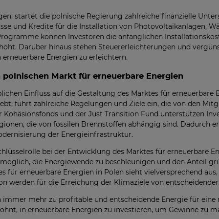
en, startet die polnische Regierung zahlreiche finanzielle Un
sse und Kredite für die Installation von Photovoltaikanlagen
rogramme können Investoren die anfänglichen Installationskost
erhöht. Darüber hinaus stehen Steuererleichterungen und vergün
erneuerbare Energien zu erleichtern.
 polnischen Markt für erneuerbare Energien
lichen Einfluss auf die Gestaltung des Marktes für erneuerbare E
trebt, führt zahlreiche Regelungen und Ziele ein, die von den Mit
 Kohäsionsfonds und der Just Transition Fund unterstützen Inve
onen, die von fossilen Brennstoffen abhängig sind. Dadurch erh
dernisierung der Energieinfrastruktur.
Schlüsselrolle bei der Entwicklung des Marktes für erneuerbare E
öglich, die Energiewende zu beschleunigen und den Anteil gr
 für erneuerbare Energien in Polen sieht vielversprechend aus, 
 werden für die Erreichung der Klimaziele von entscheidender
n immer mehr zu profitable und entscheidende Energie für eine 
h lohnt, in erneuerbare Energien zu investieren, um Gewinne zu 