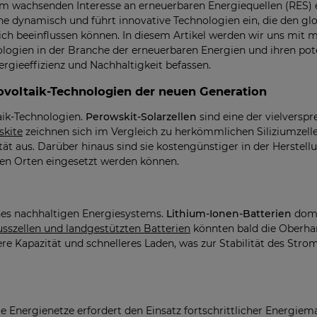
m wachsenden Interesse an erneuerbaren Energiequellen (RES) e
e dynamisch und führt innovative Technologien ein, die den g
ich beeinflussen können. In diesem Artikel werden wir uns m
logien in der Branche der erneuerbaren Energien und ihren po
ergieeffizienz und Nachhaltigkeit befassen.
ovoltaik-Technologien der neuen Generation
aik-Technologien.
Perowskit-Solarzellen
sind eine der vielversp
skite
zeichnen sich im Vergleich zu herkömmlichen Siliziumzell
ät aus. Darüber hinaus sind sie kostengünstiger in der Herstellu
en Orten eingesetzt werden können.
ines nachhaltigen Energiesystems.
Lithium-Ionen-Batterien
domi
usszellen und landgestützten Batterien
könnten bald die Oberha
 Kapazität und schnelleres Laden, was zur Stabilität des Strom
elle Energienetze erfordert den Einsatz fortschrittlicher Energ