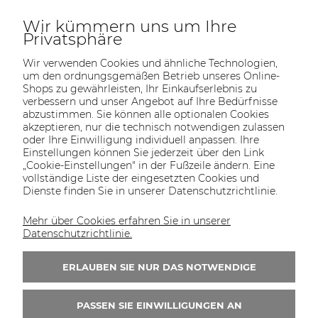
Wir kümmern uns um Ihre
Privatsphäre
Wir verwenden Cookies und ähnliche Technologien,
um den ordnungsgemäßen Betrieb unseres Online-
Shops zu gewährleisten, Ihr Einkaufserlebnis zu
verbessern und unser Angebot auf Ihre Bedürfnisse
abzustimmen. Sie können alle optionalen Cookies
akzeptieren, nur die technisch notwendigen zulassen
oder Ihre Einwilligung individuell anpassen. Ihre
SOLTECH
ANGEBOT
INFORMATIONEN
KONTAKT
Einstellungen können Sie jederzeit über den Link
SHOP
„Cookie-Einstellungen" in der Fußzeile ändern. Eine
vollständige Liste der eingesetzten Cookies und
Dienste finden Sie in unserer Datenschutzrichtlinie.
Mehr über Cookies erfahren Sie in unserer
KONTAKT UNS
Datenschutzrichtlinie.
Wir sind von Montag bis Freitag von 8:00 bis
16:00 Uhr erreichbar.
ERLAUBEN SIE NUR DAS NOTWENDIGE
+49 30 46690082
PASSEN SIE EINWILLIGUNGEN AN