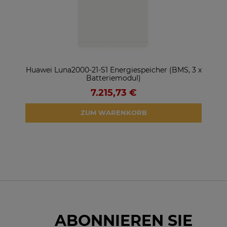
ter
Huawei Luna2000-21-S1 Energiespeicher (BMS, 3 x
So
Batteriemodul)
7.215,73 €
ZUM WARENKORB
ABONNIEREN SIE