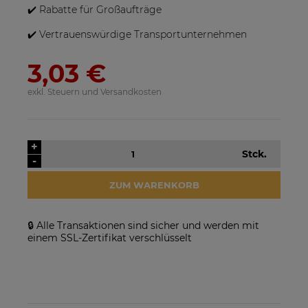
✔️ Rabatte für Großaufträge
✔️ Vertrauenswürdige Transportunternehmen
3,03 €
exkl. Steuern und Versandkosten
SolarEdge SE25K-RW00IBNM4
Solarmodul Longi 370 LR4-
+
Stck.
Netzwechselrichter
60HIH BF
-
923,17 €
86,88 €
ZUM WARENKORB
VERFÜGBARKEIT DER
VERFÜGBARKEIT DER
ARTIKEL MELDEN
ARTIKEL MELDEN
🔒 Alle Transaktionen sind sicher und werden mit
einem SSL-Zertifikat verschlüsselt