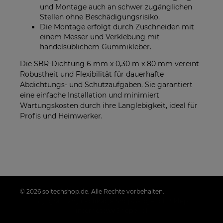
und Montage auch an schwer zugänglichen
Stellen ohne Beschädigungsrisiko.
Die Montage erfolgt durch Zuschneiden mit
einem Messer und Verklebung mit
handelsüblichem Gummikleber.
Die SBR-Dichtung 6 mm x 0,30 m x 80 mm vereint
Robustheit und Flexibilität für dauerhafte
Abdichtungs- und Schutzaufgaben. Sie garantiert
eine einfache Installation und minimiert
Wartungskosten durch ihre Langlebigkeit, ideal für
Profis und Heimwerker.
© 2026 soltechshop.de. Alle Rechte vorbehalten.
Styl graficzny i aplikacje ShopGadget.pl
Sklep
internetowy Shoper.pl