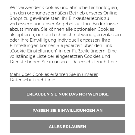
Wir verwenden Cookies und ähnliche Technologien,
um den ordnungsgemäßen Betrieb unseres Online-
Shops zu gewährleisten, Ihr Einkaufserlebnis zu
verbessern und unser Angebot auf Ihre Bedürfnisse
abzustimmen. Sie können alle optionalen Cookies
akzeptieren, nur die technisch notwendigen zulassen
oder Ihre Einwilligung individuell anpassen. Ihre
SOLTECH
ANGEBOT
INFORMATIONEN
KONTAKT
Einstellungen können Sie jederzeit über den Link
SHOP
„Cookie-Einstellungen" in der Fußzeile ändern. Eine
vollständige Liste der eingesetzten Cookies und
Dienste finden Sie in unserer Datenschutzrichtlinie.
Mehr über Cookies erfahren Sie in unserer
KONTAKT UNS
Datenschutzrichtlinie.
Wir sind von Montag bis Freitag von 8:00 bis
16:00 Uhr erreichbar.
ERLAUBEN SIE NUR DAS NOTWENDIGE
+49 30 46690082
PASSEN SIE EINWILLIGUNGEN AN
ALLES ERLAUBEN