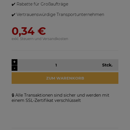
✔️ Rabatte für Großaufträge
✔️ Vertrauenswürdige Transportunternehmen
0,34 €
exkl. Steuern und Versandkosten
SolarEdge SE25K-RW00IBNM4
Solarmodul Longi 370 LR4-
+
Stck.
Netzwechselrichter
60HIH BF
-
923,17 €
86,88 €
ZUM WARENKORB
VERFÜGBARKEIT DER
VERFÜGBARKEIT DER
ARTIKEL MELDEN
ARTIKEL MELDEN
🔒 Alle Transaktionen sind sicher und werden mit
einem SSL-Zertifikat verschlüsselt