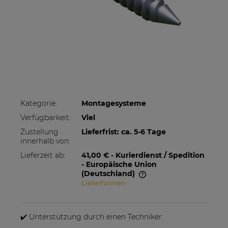
Kategorie:
Montagesysteme
Verfügbarkeit:
Viel
Zustellung
Lieferfrist: ca. 5-6 Tage
innerhalb von:
Lieferzeit ab:
41,00 €
- Kurierdienst / Spedition
- Europäische Union
(Deutschland)
Lieferformen
Im Preis sind etwaige Zahlungskosten nicht
enthalten. Die Versandkosten können höher
sein, wenn mehrere Produkte bestellt werden.
✔️ Unterstützung durch einen Techniker