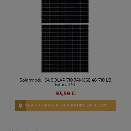
Solarmodul JA SOLAR 710 JAM66D46-710 LB
Sol
Bifacial SF
93,59 €
VERFÜGBARKEIT DER ARTIKEL MELDEN