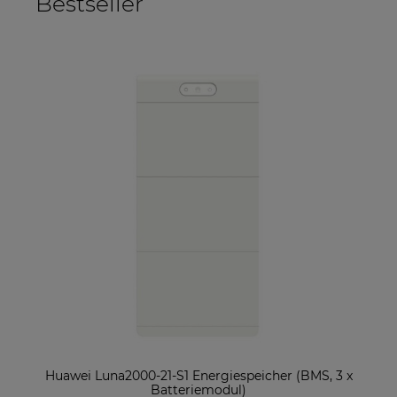
Bestseller
ter
Huawei Luna2000-21-S1 Energiespeicher (BMS, 3 x
So
Batteriemodul)