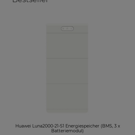
ter
Huawei Luna2000-21-S1 Energiespeicher (BMS, 3 x
So
Batteriemodul)