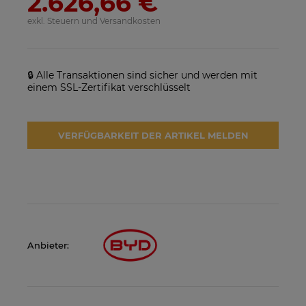
2.626,66 €
exkl. Steuern und Versandkosten
🔒 Alle Transaktionen sind sicher und werden mit
einem SSL-Zertifikat verschlüsselt
SolarEdge SE25K-RW00IBNM4
Solarmodul Longi 370 LR4-
Netzwechselrichter
60HIH BF
VERFÜGBARKEIT DER ARTIKEL MELDEN
923,17 €
86,88 €
VERFÜGBARKEIT DER
VERFÜGBARKEIT DER
ARTIKEL MELDEN
ARTIKEL MELDEN
Anbieter: