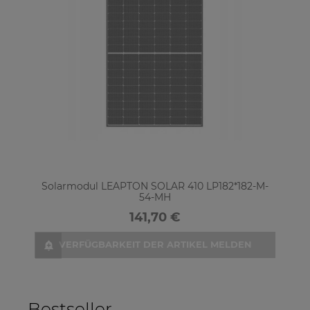
Solarmodul LEAPTON SOLAR 410 LP182*182-M-
S
54-MH
141,70 €
VERFÜGBARKEIT DER ARTIKEL MELDEN
Bestseller