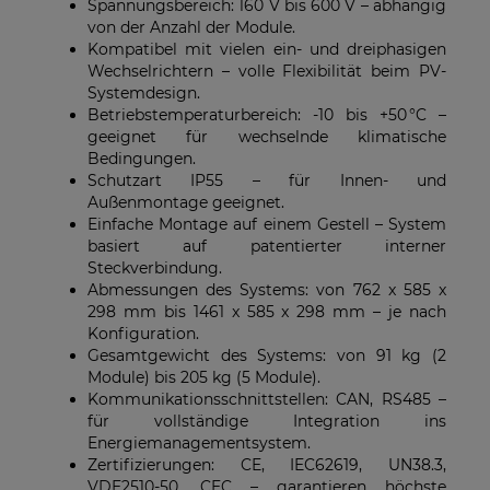
Spannungsbereich: 160 V bis 600 V – abhängig
von der Anzahl der Module.
Kompatibel mit vielen ein- und dreiphasigen
Wechselrichtern – volle Flexibilität beim PV-
Systemdesign.
Betriebstemperaturbereich: -10 bis +50 °C –
geeignet für wechselnde klimatische
Bedingungen.
Schutzart IP55 – für Innen- und
Außenmontage geeignet.
Einfache Montage auf einem Gestell – System
basiert auf patentierter interner
Steckverbindung.
Abmessungen des Systems: von 762 x 585 x
298 mm bis 1461 x 585 x 298 mm – je nach
Konfiguration.
Gesamtgewicht des Systems: von 91 kg (2
Module) bis 205 kg (5 Module).
Kommunikationsschnittstellen: CAN, RS485 –
für vollständige Integration ins
Energiemanagementsystem.
Zertifizierungen: CE, IEC62619, UN38.3,
VDE2510-50, CEC – garantieren höchste