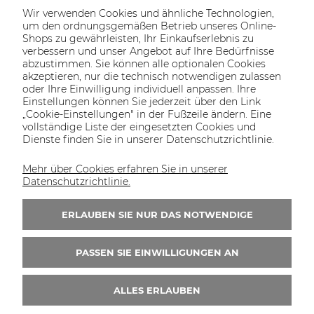
Wir verwenden Cookies und ähnliche Technologien,
um den ordnungsgemäßen Betrieb unseres Online-
Shops zu gewährleisten, Ihr Einkaufserlebnis zu
verbessern und unser Angebot auf Ihre Bedürfnisse
abzustimmen. Sie können alle optionalen Cookies
akzeptieren, nur die technisch notwendigen zulassen
oder Ihre Einwilligung individuell anpassen. Ihre
SOLTECH
ANGEBOT
INFORMATIONEN
KONTAKT
Einstellungen können Sie jederzeit über den Link
SHOP
„Cookie-Einstellungen" in der Fußzeile ändern. Eine
vollständige Liste der eingesetzten Cookies und
Dienste finden Sie in unserer Datenschutzrichtlinie.
Mehr über Cookies erfahren Sie in unserer
KONTAKT UNS
Datenschutzrichtlinie.
Wir sind von Montag bis Freitag von 8:00 bis
16:00 Uhr erreichbar.
ERLAUBEN SIE NUR DAS NOTWENDIGE
+49 30 46690082
PASSEN SIE EINWILLIGUNGEN AN
ALLES ERLAUBEN