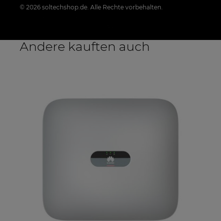
© 2026 soltechshop.de. Alle Rechte vorbehalten.
Styl graficzny i aplikacje ShopGadget.pl
Sklep
internetowy Shoper.pl
Andere kauften auch