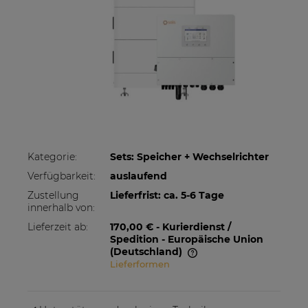
Kategorie:
Sets: Speicher + Wechselrichter
Verfügbarkeit:
auslaufend
Zustellung
Lieferfrist: ca. 5-6 Tage
innerhalb von:
Lieferzeit ab:
170,00 €
- Kurierdienst /
Spedition - Europäische Union
(Deutschland)
Lieferformen
Im Preis sind etwaige Zahlungskosten nicht
enthalten. Die Versandkosten können höher
sein, wenn mehrere Produkte bestellt werden.