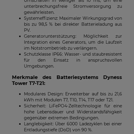
Umschalten in weniger als 10 ms, um eine
unterbrechungsfreie Stromversorgung zu
gewährleisten.
Systemeffizienz: Maximaler Wirkungsgrad von
bis zu 98,5 % bei direkter Batterieladung aus
PV.
Generatorunterstützung: Möglichkeit zur
Integration eines Generators, um die Laufzeit
im Notstrombetrieb zu verlängern.
Schutzklasse IP66: Wasser- und staubresistent
für den Einsatz in anspruchsvollen
Umgebungen.
Merkmale des Batteriesystems Dyness
Tower T7-T21:
Modulares Design: Erweiterbar auf bis zu 21,6
kWh mit Modulen T7, T10, T14, T17 oder T21.
Sicherheit: LiFePO4-Zelltechnologie für eine
hohe Lebensdauer und Widerstandsfähigkeit
gegenüber extremen Bedingungen.
Langlebigkeit: Über 6000 Ladezyklen bei einer
Entladungstiefe (DoD) von 90 %.