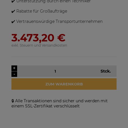
✔️ Unterstützung durch einen Techniker
✔️ Rabatte für Großaufträge
✔️ Vertrauenswürdige Transportunternehmen
3.473,20 €
exkl. Steuern und Versandkosten
SolarEdge SE25K-RW00IBNM4
Solarmodul Longi 370 LR4-
Netzwechselrichter
60HIH BF
923,17 €
86,88 €
+
Stck.
-
VERFÜGBARKEIT DER
VERFÜGBARKEIT DER
ARTIKEL MELDEN
ARTIKEL MELDEN
ZUM WARENKORB
🔒 Alle Transaktionen sind sicher und werden mit
einem SSL-Zertifikat verschlüsselt