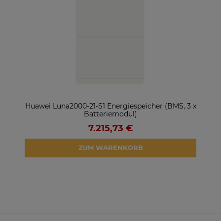
ter
Huawei Luna2000-21-S1 Energiespeicher (BMS, 3 x
So
Batteriemodul)
7.215,73 €
ZUM WARENKORB