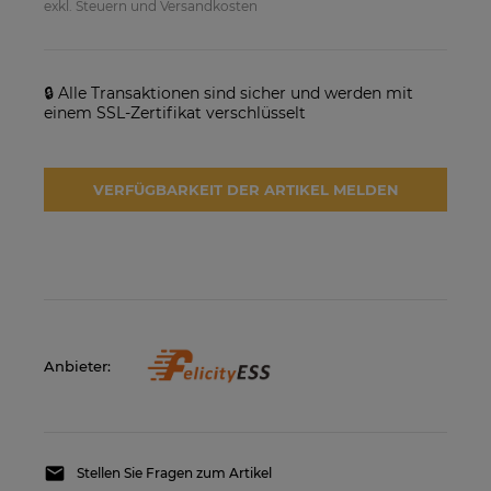
exkl. Steuern und Versandkosten
🔒 Alle Transaktionen sind sicher und werden mit
einem SSL-Zertifikat verschlüsselt
VERFÜGBARKEIT DER ARTIKEL MELDEN
SolarEdge SE25K-RW00IBNM4
Solarmodul Longi 370 LR4-
Netzwechselrichter
60HIH BF
923,17 €
86,88 €
VERFÜGBARKEIT DER
VERFÜGBARKEIT DER
ARTIKEL MELDEN
ARTIKEL MELDEN
Anbieter:
Stellen Sie Fragen zum Artikel