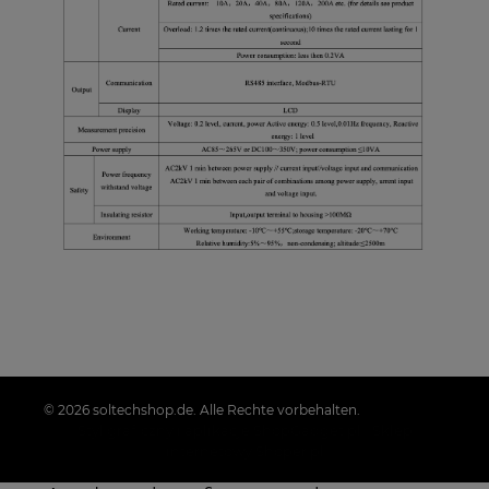
© 2026 soltechshop.de. Alle Rechte vorbehalten.
Styl graficzny i aplikacje ShopGadget.pl
Sklep
internetowy Shoper.pl