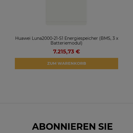
ter
Huawei Luna2000-21-S1 Energiespeicher (BMS, 3 x
So
Batteriemodul)
7.215,73 €
ZUM WARENKORB
ABONNIEREN SIE