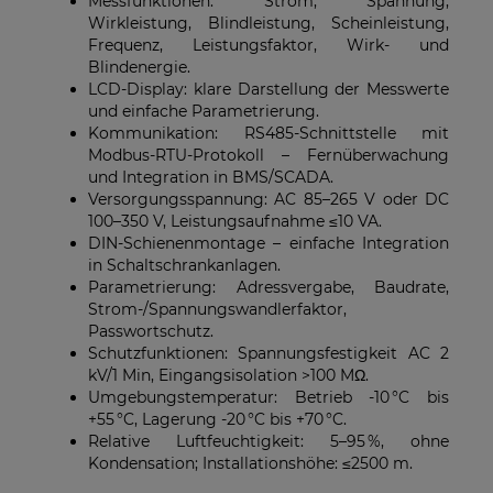
Messfunktionen: Strom, Spannung,
Wirkleistung, Blindleistung, Scheinleistung,
Frequenz, Leistungsfaktor, Wirk- und
Blindenergie.
LCD-Display: klare Darstellung der Messwerte
und einfache Parametrierung.
Kommunikation: RS485-Schnittstelle mit
Modbus-RTU-Protokoll – Fernüberwachung
und Integration in BMS/SCADA.
Versorgungsspannung: AC 85–265 V oder DC
100–350 V, Leistungsaufnahme ≤10 VA.
DIN-Schienenmontage – einfache Integration
in Schaltschrankanlagen.
Parametrierung: Adressvergabe, Baudrate,
Strom-/Spannungswandlerfaktor,
Passwortschutz.
Schutzfunktionen: Spannungsfestigkeit AC 2
kV/1 Min, Eingangsisolation >100 MΩ.
Umgebungstemperatur: Betrieb -10 °C bis
+55 °C, Lagerung -20 °C bis +70 °C.
Relative Luftfeuchtigkeit: 5–95 %, ohne
Kondensation; Installationshöhe: ≤2500 m.