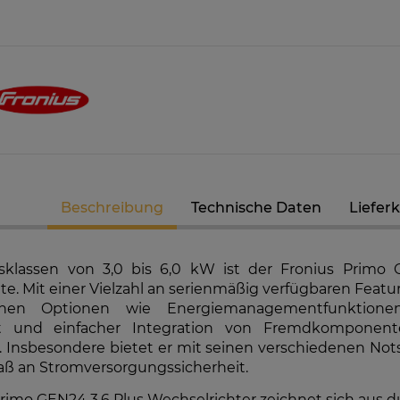
Beschreibung
Technische Daten
Liefer
sklassen von 3,0 bis 6,0 kW ist der Fronius Primo 
te. Mit einer Vielzahl an serienmäßig verfügbaren Featur
ichen Optionen wie Energiemanagementfunktione
K-RW00IBNM4
Solarmodul Longi 370 LR4-60HIH
GoodWe
ät und einfacher Integration von Fremdkomponente
richter
BF
Hybri
 Insbesondere bietet er mit seinen verschiedenen Not
7 €
86,88 €
ß an Stromversorgungssicherheit.
EIT DER
VERFÜGBARKEIT DER
VE
rimo GEN24 3.6 Plus Wechselrichter zeichnet sich aus du