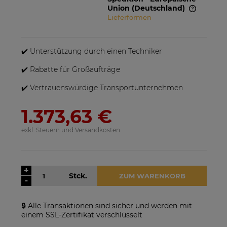
Union
(Deutschland)
Lieferformen
Im Preis sind etwaige
Zahlungskosten nicht enthalten. Die
Versandkosten können höher sein,
✔️ Unterstützung durch einen Techniker
wenn mehrere Produkte bestellt
✔️ Rabatte für Großaufträge
werden.
✔️ Vertrauenswürdige Transportunternehmen
1.373,63 €
exkl. Steuern und Versandkosten
+
Stck.
ZUM WARENKORB
-
🔒 Alle Transaktionen sind sicher und werden mit
einem SSL-Zertifikat verschlüsselt