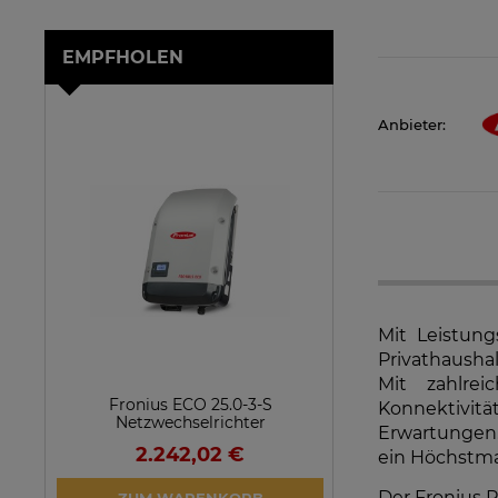
EMPFHOLEN
Anbieter:
Mit Leistung
Privathaushal
Mit zahlre
Fronius ECO 25.0-3-S
SolarEdge SE25
Konnektivit
Netzwechselrichter
Netzwechsel
Erwartungen.
2.242,02 €
923,1
ein Höchstma
VERFÜGBARK
Der Fronius P