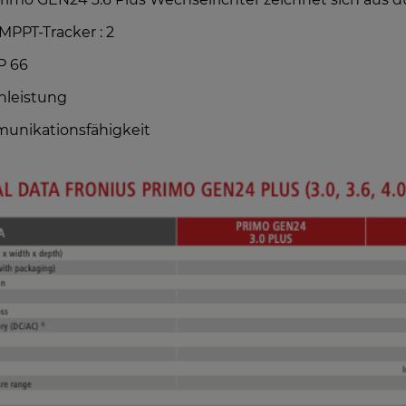
MELDEN
ARTIKEL MELDEN
MPPT-Tracker : 2
P 66
nleistung
unikationsfähigkeit