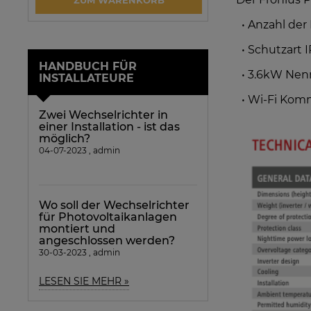
ZUM WARENKORB
ARTIKEL 
• Anzahl der 
• Schutzart I
HANDBUCH FÜR
• 3.6kW Nen
INSTALLATEURE
• Wi-Fi Komm
Zwei Wechselrichter in
einer Installation - ist das
möglich?
04-07-2023 , admin
Wo soll der Wechselrichter
für Photovoltaikanlagen
montiert und
angeschlossen werden?
30-03-2023 , admin
LESEN SIE MEHR »