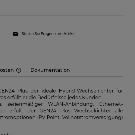
Stellen Sie Fragen zum Artikel
kosten
Dokumentation
Im Preis sind etwaige
Zahlungskosten nicht enthalten. Die
GEN24 Plus der ideale Hybrid-Wechselrichter für
Versandkosten können höher sein,
es erfüllt er die Bedürfnisse jedes Kunden.
wenn mehrere Produkte bestellt
n, serienmäßiger WLAN-Anbindung, Ethernet-
werden.
 GW8K-ET Plus+ 12,5A
GoodWe GW10K-ET Plus+ 12,5A
n erfüllt der GEN24 Plus Wechselrichter alle
d-Netzwechselrichter
Hybrid-Netzwechselrichter
stromoptionen (PV Point, Vollnotstromversorgung)
796,79 €
1.602,97 €
RFÜGBARKEIT DER
VERFÜGBARKEIT DER
rch :