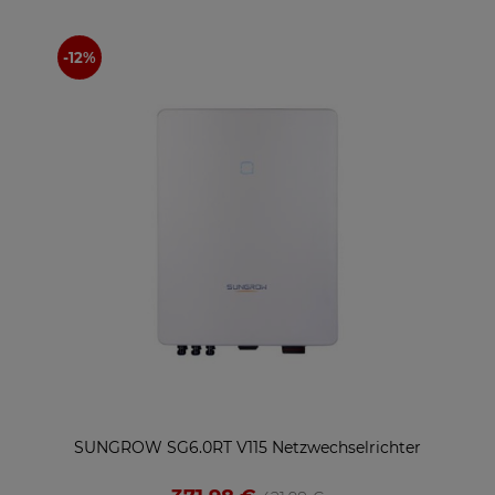
SUNGROW SG6.0RT V115 Netzwechselrichter
Gr