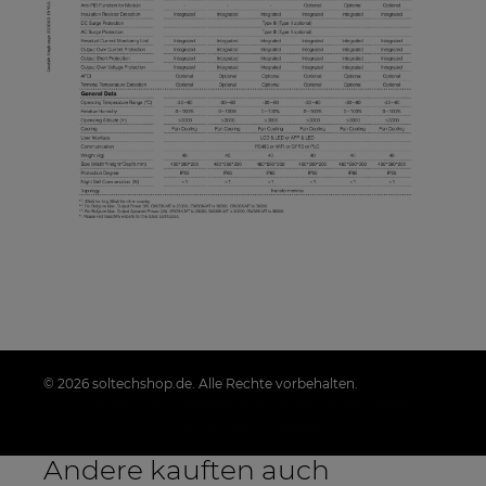
© 2026 soltechshop.de. Alle Rechte vorbehalten.
Styl graficzny i aplikacje ShopGadget.pl
Sklep
internetowy Shoper.pl
Andere kauften auch