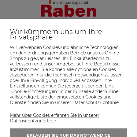
Wir kümmern uns um Ihre
Privatsphäre
Wir verwenden Cookies und ähnliche Technologien,
um den ordnungsgemäßen Betrieb unseres Online-
Shops zu gewährleisten, Ihr Einkaufserlebnis zu
verbessern und unser Angebot auf Ihre Bedürfnisse
abzustimmen. Sie können alle optionalen Cookies
akzeptieren, nur die technisch notwendigen zulassen
oder Ihre Einwilligung individuell anpassen. Ihre
SOLTECH
ANGEBOT
INFORMATIONEN
KONTAKT
Einstellungen können Sie jederzeit über den Link
SHOP
„Cookie-Einstellungen" in der Fußzeile ändern. Eine
vollständige Liste der eingesetzten Cookies und
Dienste finden Sie in unserer Datenschutzrichtlinie.
Mehr über Cookies erfahren Sie in unserer
KONTAKT UNS
Datenschutzrichtlinie.
Wir sind von Montag bis Freitag von 8:00 bis
16:00 Uhr erreichbar.
ERLAUBEN SIE NUR DAS NOTWENDIGE