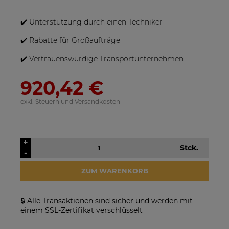
sein, wenn mehrere Produkte bestellt werden.
✔️ Unterstützung durch einen Techniker
✔️ Rabatte für Großaufträge
✔️ Vertrauenswürdige Transportunternehmen
920,42 €
exkl. Steuern und Versandkosten
SolarEdge SE25K-RW00IBNM4
Solarmodul Longi 370 LR4-
Netzwechselrichter
60HIH BF
923,17 €
86,88 €
+
Stck.
-
VERFÜGBARKEIT DER
VERFÜGBARKEIT DER
ARTIKEL MELDEN
ARTIKEL MELDEN
ZUM WARENKORB
🔒 Alle Transaktionen sind sicher und werden mit
einem SSL-Zertifikat verschlüsselt