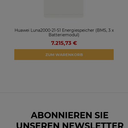
ter
Huawei Luna2000-21-S1 Energiespeicher (BMS, 3 x
So
Batteriemodul)
7.215,73 €
ZUM WARENKORB
ABONNIEREN SIE
UNSEREN NEWSLETTER