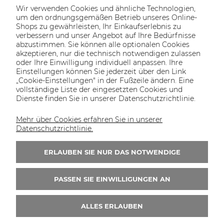
Wir verwenden Cookies und ähnliche Technologien,
um den ordnungsgemäßen Betrieb unseres Online-
Shops zu gewährleisten, Ihr Einkaufserlebnis zu
verbessern und unser Angebot auf Ihre Bedürfnisse
abzustimmen. Sie können alle optionalen Cookies
akzeptieren, nur die technisch notwendigen zulassen
oder Ihre Einwilligung individuell anpassen. Ihre
SOLTECH
ANGEBOT
INFORMATIONEN
KONTAKT
Einstellungen können Sie jederzeit über den Link
SHOP
„Cookie-Einstellungen" in der Fußzeile ändern. Eine
vollständige Liste der eingesetzten Cookies und
Dienste finden Sie in unserer Datenschutzrichtlinie.
Mehr über Cookies erfahren Sie in unserer
KONTAKT UNS
Datenschutzrichtlinie.
Wir sind von Montag bis Freitag von 8:00 bis
16:00 Uhr erreichbar.
ERLAUBEN SIE NUR DAS NOTWENDIGE
+49 30 46690082
PASSEN SIE EINWILLIGUNGEN AN
ALLES ERLAUBEN