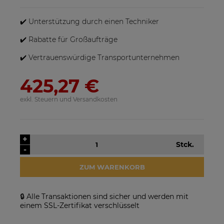
sein, wenn mehrere Produkte bestellt werden.
✔️ Unterstützung durch einen Techniker
✔️ Rabatte für Großaufträge
✔️ Vertrauenswürdige Transportunternehmen
425,27 €
exkl. Steuern und Versandkosten
SolarEdge SE25K-RW00IBNM4
Solarmodul Longi 370 LR4-
Netzwechselrichter
60HIH BF
923,17 €
86,88 €
+
Stck.
-
VERFÜGBARKEIT DER
VERFÜGBARKEIT DER
ARTIKEL MELDEN
ARTIKEL MELDEN
ZUM WARENKORB
🔒 Alle Transaktionen sind sicher und werden mit
einem SSL-Zertifikat verschlüsselt