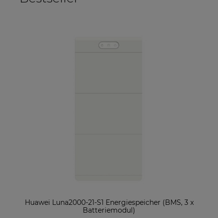
ter
Huawei Luna2000-21-S1 Energiespeicher (BMS, 3 x
So
Batteriemodul)