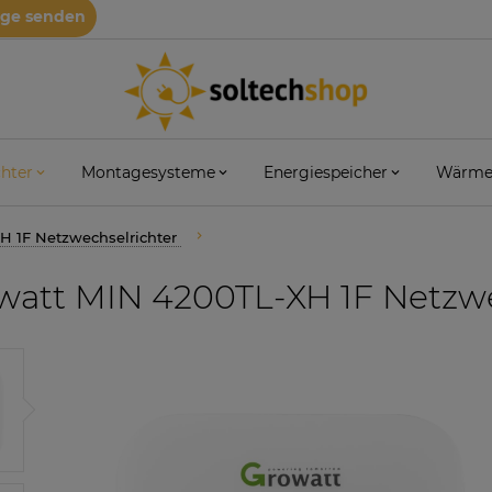
age senden
hter
Montagesysteme
Energiespeicher
Wärme
H 1F Netzwechselrichter
att MIN 4200TL-XH 1F Netzwe