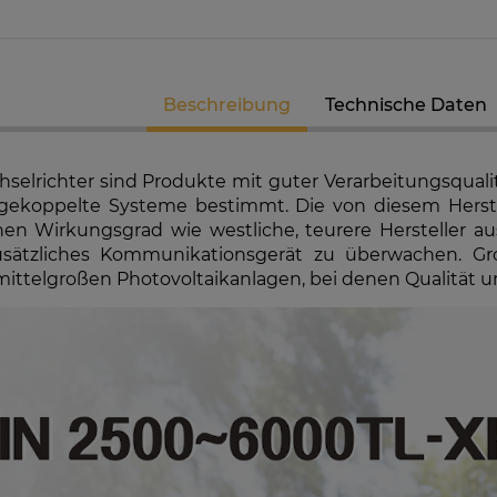
Beschreibung
Technische Daten
selrichter sind Produkte mit guter Verarbeitungsquali
zgekoppelte Systeme bestimmt. Die von diesem Herst
hen Wirkungsgrad wie westliche, teurere Hersteller a
usätzliches Kommunikationsgerät zu überwachen. Gro
ittelgroßen Photovoltaikanlagen, bei denen Qualität und
K-RW00IBNM4
Solarmodul Longi 370 LR4-60HIH
GoodWe
richter
BF
Hybri
7 €
86,88 €
EIT DER
VERFÜGBARKEIT DER
VE
MELDEN
ARTIKEL MELDEN