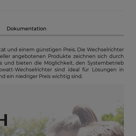
Dokumentation
tät und einem günstigen Preis. Die Wechselrichter
eller angebotenen Produkte zeichnen sich durch
us und bieten die Möglichkeit, den Systembetrieb
watt-Wechselrichter sind ideal für Lösungen in
 ein niedriger Preis wichtig sind.
 GW8K-ET Plus+ 12,5A
GoodWe GW10K-ET Plus+ 12,5A
d-Netzwechselrichter
Hybrid-Netzwechselrichter
796,79 €
1.602,97 €
RFÜGBARKEIT DER
VERFÜGBARKEIT DER
ARTIKEL MELDEN
ARTIKEL MELDEN