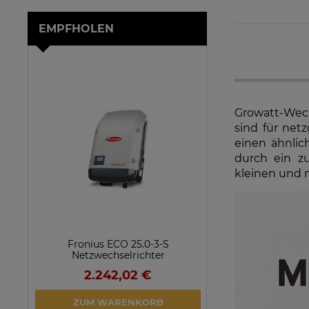
EMPFHOLEN
Growatt-Wech
sind für net
einen ähnlic
durch ein z
kleinen und m
Fronius ECO 25.0-3-S
SolarEdge SE25
Netzwechselrichter
Netzwechsel
2.242,02 €
923,1
VERFÜGBARK
ZUM WARENKORB
ARTIKEL 