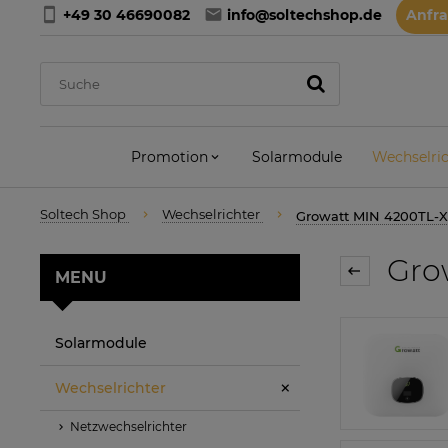
+49 30 46690082
info@soltechshop.de
Anfr
Promotion
Solarmodule
Wechselric
Soltech Shop
Wechselrichter
Growatt MIN 4200TL-X
Grow
MENU
Solarmodule
Wechselrichter
Netzwechselrichter