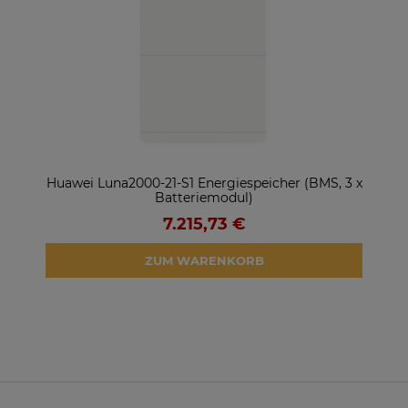
ter
Huawei Luna2000-21-S1 Energiespeicher (BMS, 3 x
So
Batteriemodul)
7.215,73 €
ZUM WARENKORB