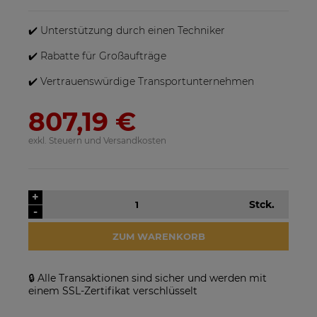
sein, wenn mehrere Produkte bestellt werden.
✔️ Unterstützung durch einen Techniker
✔️ Rabatte für Großaufträge
✔️ Vertrauenswürdige Transportunternehmen
807,19 €
exkl. Steuern und Versandkosten
SolarEdge SE25K-RW00IBNM4
Solarmodul Longi 370 LR4-
Netzwechselrichter
60HIH BF
923,17 €
86,88 €
+
Stck.
-
VERFÜGBARKEIT DER
VERFÜGBARKEIT DER
ARTIKEL MELDEN
ARTIKEL MELDEN
ZUM WARENKORB
🔒 Alle Transaktionen sind sicher und werden mit
einem SSL-Zertifikat verschlüsselt