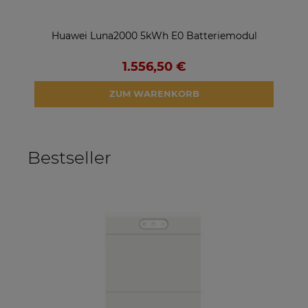
Huawei Luna2000 5kWh E0 Batteriemodul
Gro
1.556,50 €
ZUM WARENKORB
Bestseller