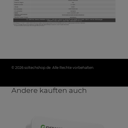
© 2026 soltechshop.de. Alle Rechte vorbehalten.
Styl graficzny i aplikacje ShopGadget.pl
Sklep
internetowy Shoper.pl
Andere kauften auch