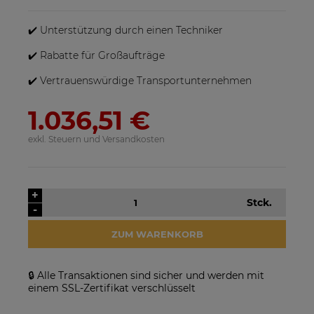
sein, wenn mehrere Produkte bestellt werden.
✔️ Unterstützung durch einen Techniker
✔️ Rabatte für Großaufträge
✔️ Vertrauenswürdige Transportunternehmen
1.036,51 €
exkl. Steuern und Versandkosten
SolarEdge SE25K-RW00IBNM4
Solarmodul Longi 370 LR4-
Netzwechselrichter
60HIH BF
923,17 €
86,88 €
+
Stck.
-
VERFÜGBARKEIT DER
VERFÜGBARKEIT DER
ARTIKEL MELDEN
ARTIKEL MELDEN
ZUM WARENKORB
🔒 Alle Transaktionen sind sicher und werden mit
einem SSL-Zertifikat verschlüsselt