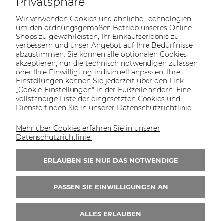
Privatsphäre
Wir verwenden Cookies und ähnliche Technologien,
um den ordnungsgemäßen Betrieb unseres Online-
Shops zu gewährleisten, Ihr Einkaufserlebnis zu
verbessern und unser Angebot auf Ihre Bedürfnisse
abzustimmen. Sie können alle optionalen Cookies
akzeptieren, nur die technisch notwendigen zulassen
oder Ihre Einwilligung individuell anpassen. Ihre
SOLTECH
ANGEBOT
INFORMATIONEN
KONTAKT
Einstellungen können Sie jederzeit über den Link
SHOP
„Cookie-Einstellungen" in der Fußzeile ändern. Eine
vollständige Liste der eingesetzten Cookies und
Dienste finden Sie in unserer Datenschutzrichtlinie.
Mehr über Cookies erfahren Sie in unserer
KONTAKT UNS
Datenschutzrichtlinie.
Wir sind von Montag bis Freitag von 8:00 bis
16:00 Uhr erreichbar.
ERLAUBEN SIE NUR DAS NOTWENDIGE
+49 30 46690082
PASSEN SIE EINWILLIGUNGEN AN
ALLES ERLAUBEN