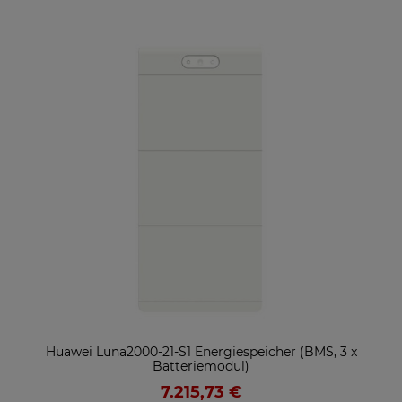
ter
Huawei Luna2000-21-S1 Energiespeicher (BMS, 3 x
So
Batteriemodul)
7.215,73 €