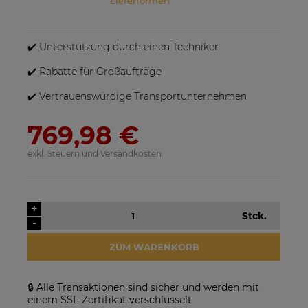
Lieferformen
Im Preis sind etwaige Zahlungskosten nicht
enthalten. Die Versandkosten können höher
sein, wenn mehrere Produkte bestellt werden.
✔️ Unterstützung durch einen Techniker
✔️ Rabatte für Großaufträge
✔️ Vertrauenswürdige Transportunternehmen
769,98 €
exkl. Steuern und Versandkosten
SolarEdge SE25K-RW00IBNM4
Solarmodul Longi 370 LR4-
Netzwechselrichter
60HIH BF
923,17 €
86,88 €
+
VERFÜGBARKEIT DER
VERFÜGBARKEIT DER
Stck.
-
ARTIKEL MELDEN
ARTIKEL MELDEN
ZUM WARENKORB
🔒 Alle Transaktionen sind sicher und werden mit
einem SSL-Zertifikat verschlüsselt