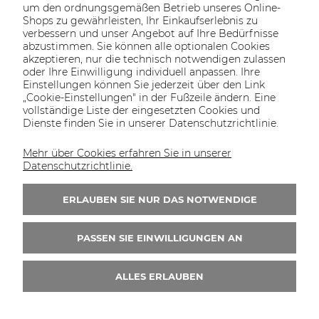
um den ordnungsgemäßen Betrieb unseres Online-
Shops zu gewährleisten, Ihr Einkaufserlebnis zu
verbessern und unser Angebot auf Ihre Bedürfnisse
abzustimmen. Sie können alle optionalen Cookies
akzeptieren, nur die technisch notwendigen zulassen
oder Ihre Einwilligung individuell anpassen. Ihre
SOLTECH
ANGEBOT
INFORMATIONEN
KONTAKT
Einstellungen können Sie jederzeit über den Link
SHOP
„Cookie-Einstellungen" in der Fußzeile ändern. Eine
vollständige Liste der eingesetzten Cookies und
Dienste finden Sie in unserer Datenschutzrichtlinie.
Mehr über Cookies erfahren Sie in unserer
KONTAKT UNS
Datenschutzrichtlinie.
Wir sind von Montag bis Freitag von 8:00 bis
16:00 Uhr erreichbar.
ERLAUBEN SIE NUR DAS NOTWENDIGE
+49 30 46690082
PASSEN SIE EINWILLIGUNGEN AN
ALLES ERLAUBEN