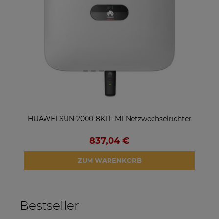
HUAWEI SUN 2000-8KTL-M1 Netzwechselrichter
HU
837,04 €
ZUM WARENKORB
Bestseller