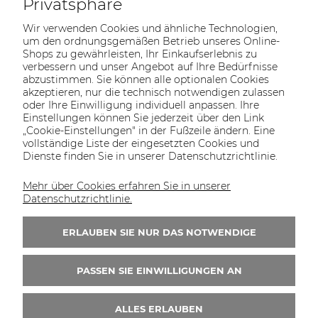
Privatsphäre
Wir verwenden Cookies und ähnliche Technologien,
um den ordnungsgemäßen Betrieb unseres Online-
Shops zu gewährleisten, Ihr Einkaufserlebnis zu
verbessern und unser Angebot auf Ihre Bedürfnisse
abzustimmen. Sie können alle optionalen Cookies
akzeptieren, nur die technisch notwendigen zulassen
oder Ihre Einwilligung individuell anpassen. Ihre
SOLTECH
ANGEBOT
INFORMATIONEN
KONTAKT
Einstellungen können Sie jederzeit über den Link
SHOP
„Cookie-Einstellungen" in der Fußzeile ändern. Eine
vollständige Liste der eingesetzten Cookies und
Dienste finden Sie in unserer Datenschutzrichtlinie.
Mehr über Cookies erfahren Sie in unserer
KONTAKT UNS
Datenschutzrichtlinie.
Wir sind von Montag bis Freitag von 8:00 bis
16:00 Uhr erreichbar.
ERLAUBEN SIE NUR DAS NOTWENDIGE
+49 30 46690082
PASSEN SIE EINWILLIGUNGEN AN
ALLES ERLAUBEN