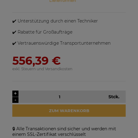
Lieferformen
Im Preis sind etwaige Zahlungskosten nicht
enthalten. Die Versandkosten können höher
sein, wenn mehrere Produkte bestellt werden.
✔️ Unterstützung durch einen Techniker
✔️ Rabatte für Großaufträge
✔️ Vertrauenswürdige Transportunternehmen
SolarEdge SE25K-RW00IBNM4
Solarmodul Longi 370 LR4-
556,39 €
Netzwechselrichter
60HIH BF
923,17 €
86,88 €
exkl. Steuern und Versandkosten
VERFÜGBARKEIT DER
VERFÜGBARKEIT DER
ARTIKEL MELDEN
ARTIKEL MELDEN
+
Stck.
-
ZUM WARENKORB
🔒 Alle Transaktionen sind sicher und werden mit
einem SSL-Zertifikat verschlüsselt