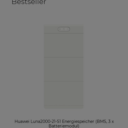
Bestseller
ter
Huawei Luna2000-21-S1 Energiespeicher (BMS, 3 x
So
Batteriemodul)