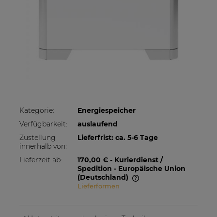
Kategorie:
Energiespeicher
Verfügbarkeit:
auslaufend
Zustellung
Lieferfrist: ca. 5-6 Tage
innerhalb von:
Lieferzeit ab:
170,00 €
- Kurierdienst /
Spedition - Europäische Union
(Deutschland)
Lieferformen
Im Preis sind etwaige Zahlungskosten nicht
enthalten. Die Versandkosten können höher
sein, wenn mehrere Produkte bestellt werden.