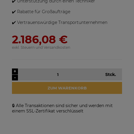
✔️ Unterstützung durch einen Techniker
✔️ Rabatte für Großaufträge
✔️ Vertrauenswürdige Transportunternehmen
2.186,08 €
exkl. Steuern und Versandkosten
SolarEdge SE25K-RW00IBNM4
Solarmodul Longi 370 LR4-
Netzwechselrichter
60HIH BF
923,17 €
86,88 €
+
Stck.
-
VERFÜGBARKEIT DER
VERFÜGBARKEIT DER
ARTIKEL MELDEN
ARTIKEL MELDEN
ZUM WARENKORB
🔒 Alle Transaktionen sind sicher und werden mit
einem SSL-Zertifikat verschlüsselt