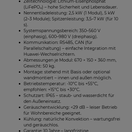
Zelltechnologie: Lithium-Eisenphosphat
(LiFePO₄) – hohe Sicherheit und Lebensdauer.
Nennentladeleistung: 2,5 kW (1 Modul), 5 kW
(2–3 Module); Spitzenleistung: 3,5–7 kW (für 10
s).
Systemspannungsbereich: 350–560 V
(einphasig), 600–980 V (dreiphasig).
Kommunikation: RS485, CAN (für
Parallelschaltung) – einfache Integration mit
Huawei-Wechselrichtern.
Abmessungen je Modul: 670 × 150 × 360 mm,
Gewicht: 50 kg.
Montage: stehend mit Basis oder optional
wandmontiert – innen und außen möglich.
Betriebstemperatur: -10°C bis +55°C,
empfohlen: +15°C bis +30°C.
Schutzart: IP65 – staub- und wasserdicht für
den Außeneinsatz.
Geräuschentwicklung: <29 dB – leiser Betrieb
für Wohnbereiche geeignet.
Kühlung: natürliche Konvektion – wartungsfrei
und geräuschlos.
Garantie: 10 Jahre – langfristige