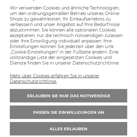
Wir verwenden Cookies und ähnliche Technologien,
um den ordnungsgemäßen Betrieb unseres Online-
Shops zu gewährleisten, Ihr Einkaufserlebnis zu
verbessern und unser Angebot auf Ihre Bedürfnisse
abzustimmen. Sie können alle optionalen Cookies
akzeptieren, nur die technisch notwendigen zulassen
oder Ihre Einwilligung individuell anpassen. Ihre
SOLTECH
ANGEBOT
INFORMATIONEN
KONTAKT
Einstellungen können Sie jederzeit über den Link
SHOP
„Cookie-Einstellungen" in der Fußzeile ändern. Eine
vollständige Liste der eingesetzten Cookies und
Dienste finden Sie in unserer Datenschutzrichtlinie.
Mehr über Cookies erfahren Sie in unserer
KONTAKT UNS
Datenschutzrichtlinie.
Wir sind von Montag bis Freitag von 8:00 bis
16:00 Uhr erreichbar.
ERLAUBEN SIE NUR DAS NOTWENDIGE
+49 30 46690082
PASSEN SIE EINWILLIGUNGEN AN
ALLES ERLAUBEN