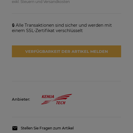
exkl. Steuern und Versandkosten
SolarEdge SE25K-RW00IBNM4
Solarmodul Longi 370 LR4-
Netzwechselrichter
60HIH BF
923,17 €
86,88 €
🔒 Alle Transaktionen sind sicher und werden mit
einem SSL-Zertifikat verschlüsselt
VERFÜGBARKEIT DER
VERFÜGBARKEIT DER
ARTIKEL MELDEN
ARTIKEL MELDEN
VERFÜGBARKEIT DER ARTIKEL MELDEN
Anbieter:
Stellen Sie Fragen zum Artikel