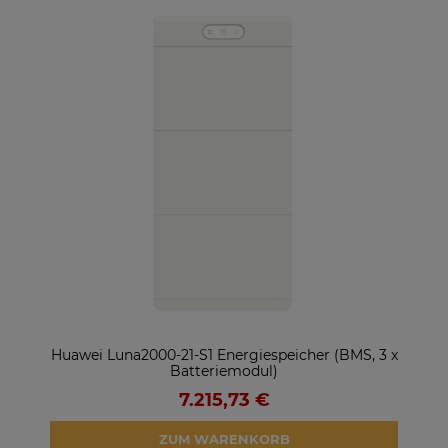
ter
Huawei Luna2000-21-S1 Energiespeicher (BMS, 3 x
So
Batteriemodul)
7.215,73 €
ZUM WARENKORB