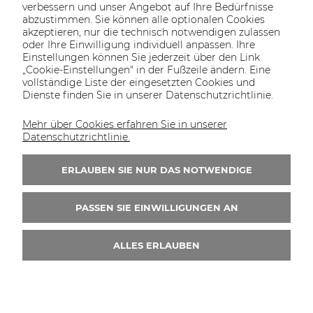
verbessern und unser Angebot auf Ihre Bedürfnisse
abzustimmen. Sie können alle optionalen Cookies
akzeptieren, nur die technisch notwendigen zulassen
oder Ihre Einwilligung individuell anpassen. Ihre
SOLTECH
ANGEBOT
INFORMATIONEN
KONTAKT
Einstellungen können Sie jederzeit über den Link
SHOP
„Cookie-Einstellungen" in der Fußzeile ändern. Eine
vollständige Liste der eingesetzten Cookies und
Dienste finden Sie in unserer Datenschutzrichtlinie.
Mehr über Cookies erfahren Sie in unserer
KONTAKT UNS
Datenschutzrichtlinie.
Wir sind von Montag bis Freitag von 8:00 bis
16:00 Uhr erreichbar.
ERLAUBEN SIE NUR DAS NOTWENDIGE
+49 30 46690082
PASSEN SIE EINWILLIGUNGEN AN
ALLES ERLAUBEN