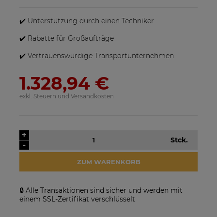
sein, wenn mehrere Produkte bestellt werden.
✔️ Unterstützung durch einen Techniker
✔️ Rabatte für Großaufträge
✔️ Vertrauenswürdige Transportunternehmen
1.328,94 €
exkl. Steuern und Versandkosten
SolarEdge SE25K-RW00IBNM4
Solarmodul Longi 370 LR4-
Netzwechselrichter
60HIH BF
923,17 €
86,88 €
+
Stck.
-
VERFÜGBARKEIT DER
VERFÜGBARKEIT DER
ARTIKEL MELDEN
ARTIKEL MELDEN
ZUM WARENKORB
🔒 Alle Transaktionen sind sicher und werden mit
einem SSL-Zertifikat verschlüsselt