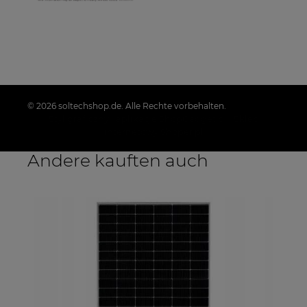
© 2026 soltechshop.de. Alle Rechte vorbehalten.
Styl graficzny i aplikacje ShopGadget.pl
Sklep
internetowy Shoper.pl
Andere kauften auch