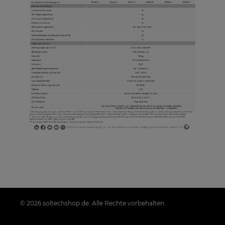
© 2026 soltechshop.de. Alle Rechte vorbehalten.
Styl graficzny i aplikacje ShopGadget.pl
Sklep
internetowy Shoper.pl