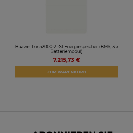
ter
Huawei Luna2000-21-S1 Energiespeicher (BMS, 3 x
So
Batteriemodul)
7.215,73 €
ZUM WARENKORB