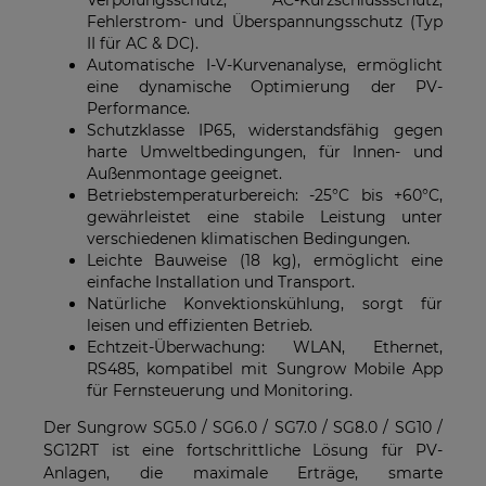
Verpolungsschutz, AC-Kurzschlussschutz,
Fehlerstrom- und Überspannungsschutz (Typ
II für AC & DC).
Automatische I-V-Kurvenanalyse, ermöglicht
eine dynamische Optimierung der PV-
Performance.
Schutzklasse IP65, widerstandsfähig gegen
harte Umweltbedingungen, für Innen- und
Außenmontage geeignet.
Betriebstemperaturbereich: -25°C bis +60°C,
gewährleistet eine stabile Leistung unter
verschiedenen klimatischen Bedingungen.
Leichte Bauweise (18 kg), ermöglicht eine
einfache Installation und Transport.
Natürliche Konvektionskühlung, sorgt für
leisen und effizienten Betrieb.
Echtzeit-Überwachung: WLAN, Ethernet,
RS485, kompatibel mit Sungrow Mobile App
für Fernsteuerung und Monitoring.
Der Sungrow SG5.0 / SG6.0 / SG7.0 / SG8.0 / SG10 /
SG12RT ist eine fortschrittliche Lösung für PV-
Anlagen, die maximale Erträge, smarte