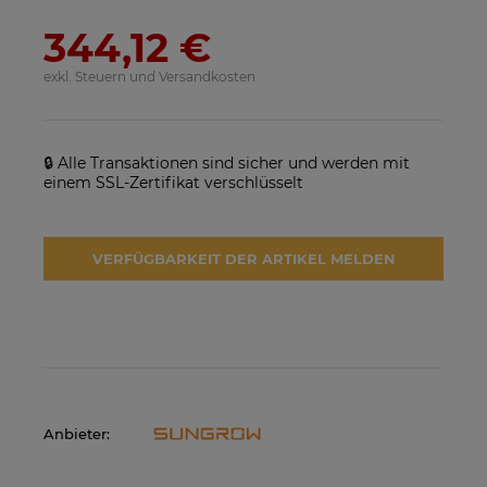
344,12 €
exkl. Steuern und Versandkosten
🔒 Alle Transaktionen sind sicher und werden mit
einem SSL-Zertifikat verschlüsselt
SolarEdge SE25K-RW00IBNM4
Solarmodul Longi 370 LR4-
VERFÜGBARKEIT DER ARTIKEL MELDEN
Netzwechselrichter
60HIH BF
923,17 €
86,88 €
VERFÜGBARKEIT DER
VERFÜGBARKEIT DER
ARTIKEL MELDEN
ARTIKEL MELDEN
Anbieter: