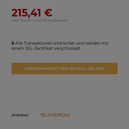
215,41 €
exkl. Steuern und Versandkosten
🔒 Alle Transaktionen sind sicher und werden mit
einem SSL-Zertifikat verschlüsselt
SolarEdge SE25K-RW00IBNM4
Solarmodul Longi 370 LR4-
VERFÜGBARKEIT DER ARTIKEL MELDEN
Netzwechselrichter
60HIH BF
923,17 €
86,88 €
VERFÜGBARKEIT DER
VERFÜGBARKEIT DER
ARTIKEL MELDEN
ARTIKEL MELDEN
Anbieter: