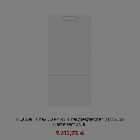
ter
Huawei Luna2000-21-S1 Energiespeicher (BMS, 3 x
So
Batteriemodul)
7.215,73 €