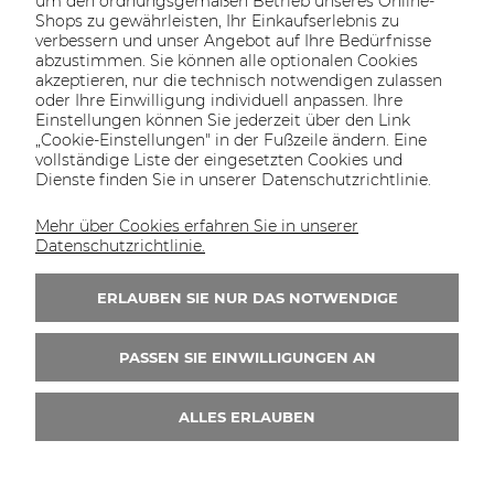
um den ordnungsgemäßen Betrieb unseres Online-
Shops zu gewährleisten, Ihr Einkaufserlebnis zu
verbessern und unser Angebot auf Ihre Bedürfnisse
abzustimmen. Sie können alle optionalen Cookies
akzeptieren, nur die technisch notwendigen zulassen
oder Ihre Einwilligung individuell anpassen. Ihre
SOLTECH
ANGEBOT
INFORMATIONEN
KONTAKT
Einstellungen können Sie jederzeit über den Link
SHOP
„Cookie-Einstellungen" in der Fußzeile ändern. Eine
vollständige Liste der eingesetzten Cookies und
Dienste finden Sie in unserer Datenschutzrichtlinie.
Mehr über Cookies erfahren Sie in unserer
KONTAKT UNS
Datenschutzrichtlinie.
Wir sind von Montag bis Freitag von 8:00 bis
16:00 Uhr erreichbar.
ERLAUBEN SIE NUR DAS NOTWENDIGE
+49 30 46690082
PASSEN SIE EINWILLIGUNGEN AN
ALLES ERLAUBEN