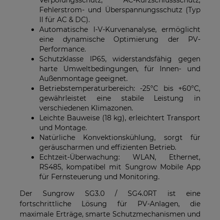
Verpolungsschutz, AC-Kurzschlussschutz,
Fehlerstrom- und Überspannungsschutz (Typ
II für AC & DC).
Automatische I-V-Kurvenanalyse, ermöglicht
eine dynamische Optimierung der PV-
Performance.
Schutzklasse IP65, widerstandsfähig gegen
harte Umweltbedingungen, für Innen- und
Außenmontage geeignet.
Betriebstemperaturbereich: -25°C bis +60°C,
gewährleistet eine stabile Leistung in
verschiedenen Klimazonen.
Leichte Bauweise (18 kg), erleichtert Transport
und Montage.
Natürliche Konvektionskühlung, sorgt für
geräuscharmen und effizienten Betrieb.
Echtzeit-Überwachung: WLAN, Ethernet,
RS485, kompatibel mit Sungrow Mobile App
für Fernsteuerung und Monitoring.
Der Sungrow SG3.0 / SG4.0RT ist eine
fortschrittliche Lösung für PV-Anlagen, die
maximale Erträge, smarte Schutzmechanismen und