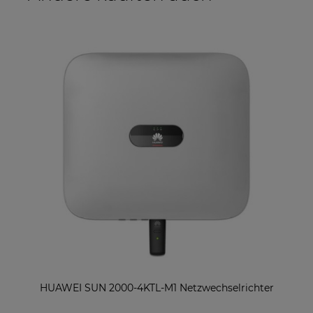
HUAWEI SUN 2000-4KTL-M1 Netzwechselrichter
S