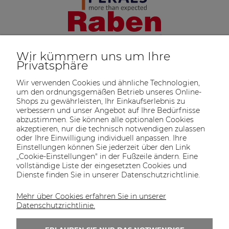
Wir kümmern uns um Ihre
Privatsphäre
Wir verwenden Cookies und ähnliche Technologien,
um den ordnungsgemäßen Betrieb unseres Online-
Shops zu gewährleisten, Ihr Einkaufserlebnis zu
verbessern und unser Angebot auf Ihre Bedürfnisse
abzustimmen. Sie können alle optionalen Cookies
akzeptieren, nur die technisch notwendigen zulassen
oder Ihre Einwilligung individuell anpassen. Ihre
SOLTECH
ANGEBOT
INFORMATIONEN
KONTAKT
Einstellungen können Sie jederzeit über den Link
SHOP
„Cookie-Einstellungen" in der Fußzeile ändern. Eine
vollständige Liste der eingesetzten Cookies und
Dienste finden Sie in unserer Datenschutzrichtlinie.
Mehr über Cookies erfahren Sie in unserer
KONTAKT UNS
Datenschutzrichtlinie.
Wir sind von Montag bis Freitag von 8:00 bis
16:00 Uhr erreichbar.