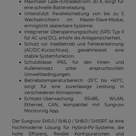
Maximaler Lade-/Entladestrom: 30 A, sorgt für
eine schnelle Batterieladung.
Unterstützt Parallelschaltung von bis zu 5
Wechselrichtern im Master-Slave-Modus,
ermöglicht skalierbare Systeme.
Integrierter Überspannungsschutz (SPD Typ II
für AC und DC), erhöht die Anlagensicherheit.
Schutz vor Inselbetrieb und Fehlererkennung
(AC/DC-Kurzschluss), gewährleistet eine
stabile Systemfunktion.
Schutzklasse IP65, für den Innen- und
Außeneinsatz unter anspruchsvollen
Umweltbedingungen.
Betriebstemperaturbereich: -25°C bis +60°C,
sorgt für eine zuverlässige Leistung in
verschiedenen Klimazonen.
Echtzeit-Überwachung: RS485, WLAN,
Ethernet, CAN, kompatibel mit Sungrow
Monitoring App.
Der Sungrow SH5.0 / SH6.0 / SH8.0 / SH10RT ist eine
hochmoderne Lösung für Hybrid-PV-Systeme, die
hohe Effizienz, flexible Konfigurationen und