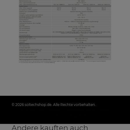
© 2026 soltechshop.de. Alle Rechte vorbehalten.
Styl graficzny i aplikacje ShopGadget.pl
Sklep
internetowy Shoper.pl
Andere kauften auch