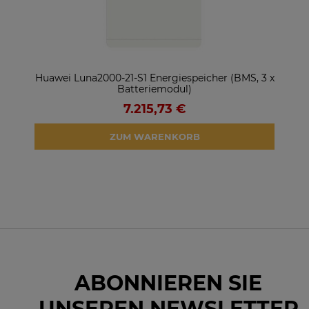
ter
Huawei Luna2000-21-S1 Energiespeicher (BMS, 3 x
So
Batteriemodul)
7.215,73 €
ZUM WARENKORB
ABONNIEREN SIE
UNSEREN NEWSLETTER