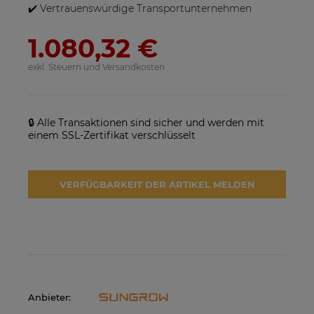
✔️ Vertrauenswürdige Transportunternehmen
1.080,32 €
exkl. Steuern und Versandkosten
🔒 Alle Transaktionen sind sicher und werden mit
einem SSL-Zertifikat verschlüsselt
SolarEdge SE25K-RW00IBNM4
Solarmodul Longi 370 LR4-
Netzwechselrichter
60HIH BF
VERFÜGBARKEIT DER ARTIKEL MELDEN
923,17 €
86,88 €
VERFÜGBARKEIT DER
VERFÜGBARKEIT DER
ARTIKEL MELDEN
ARTIKEL MELDEN
Anbieter: