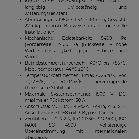
Konstruktion: beidseitiges 2 mm Glas –
langlebig, UV-beständig und
witterungsresistent.
Abmessungen: 1960 × 1134 × 30 mm, Gewicht:
27,4 kg – robuste Bauweise für anspruchsvolle
Installationen.
Mechanische Belastbarkeit: 5400 Pa
(Vorderseite), 2400 Pa (Rückseite) – hohe
Widerstandsfähigkeit gegen Schnee und
Wind.
Betriebstemperaturbereich: -40 °C bis +85 °C,
Modultemperatur: 44 °C ±2 °C.
Temperaturkoeffizienten: Pmax -0,24 %/K, Voc
-0,22 %/K, Isc +0,04 %/K – hervorragende
thermische Stabilität.
Maximale Systemspannung: 1500 V DC,
maximaler Rückstrom: 30 A.
Anschlüsse: MC4, MC4-Evo2A, PV-H4, Z4S, ST4;
Anschlussdose IP68 mit 3 Bypass-Dioden.
Zertifikate: IEC 61215, IEC 61730, ISO 9001, ISO
14001, ISO 45001 – vollständige
Übereinstimmung mit internationalen
Standards.