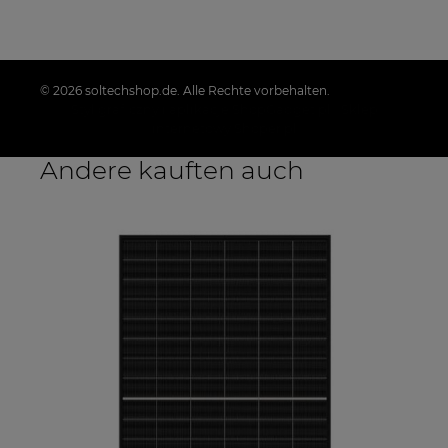
© 2026 soltechshop.de. Alle Rechte vorbehalten.
Styl graficzny i aplikacje ShopGadget.pl
Sklep
internetowy Shoper.pl
Andere kauften auch