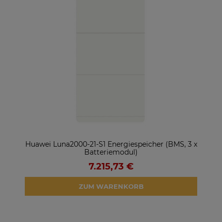
ter
Huawei Luna2000-21-S1 Energiespeicher (BMS, 3 x
So
Batteriemodul)
7.215,73 €
ZUM WARENKORB