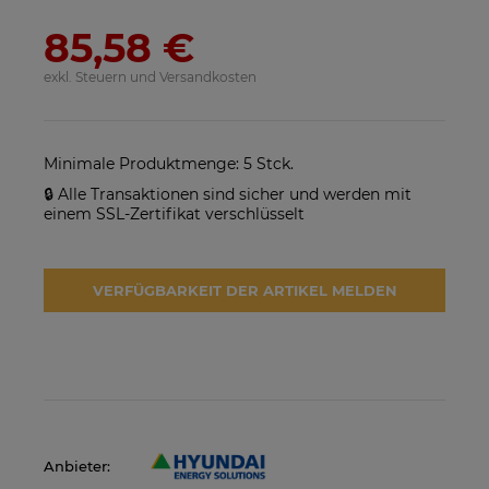
85,58 €
SolarEdge SE25K-RW00IBNM4
Solarmodul Longi 370 LR4-
Netzwechselrichter
60HIH BF
exkl. Steuern und Versandkosten
923,17 €
86,88 €
VERFÜGBARKEIT DER
VERFÜGBARKEIT DER
ARTIKEL MELDEN
ARTIKEL MELDEN
Minimale Produktmenge: 5 Stck.
🔒 Alle Transaktionen sind sicher und werden mit
einem SSL-Zertifikat verschlüsselt
VERFÜGBARKEIT DER ARTIKEL MELDEN
Anbieter: