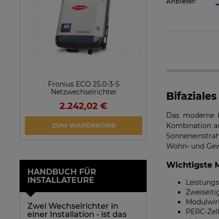
Anbieter:
Fronius ECO 25.0-3-S
SolarEdge SE25
Netzwechselrichter
Netzwechsel
Bifaziale
2.242,02 €
923,1
Das moderne bi
VERFÜGBARK
ZUM WARENKORB
Kombination au
ARTIKEL 
Sonneneinstrah
Wohn- und Gew
Wichtigste 
HANDBUCH FÜR
INSTALLATEURE
Leistungs
Zweiseiti
Modulwirk
Zwei Wechselrichter in
PERC-Zell
einer Installation - ist das