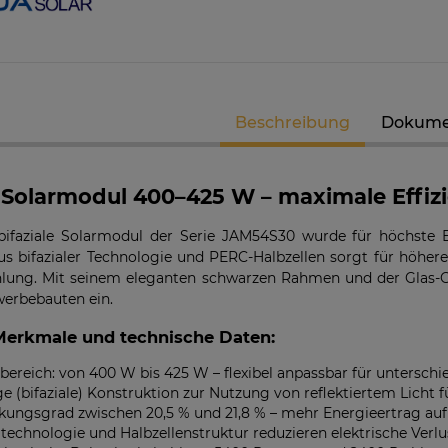
Beschreibung
Dokume
K-RW00IBNM4
Solarmodul Longi 370 LR4-60HIH
GoodWe
richter
BF
Hybri
s Solarmodul 400–425 W – maximale Effiz
7 €
86,88 €
faziale Solarmodul der Serie JAM54S30 wurde für höchste En
EIT DER
VERFÜGBARKEIT DER
VE
s bifazialer Technologie und PERC-Halbzellen sorgt für höher
MELDEN
ARTIKEL MELDEN
lung. Mit seinem eleganten schwarzen Rahmen und der Glas-Gl
erbebauten ein.
Merkmale und technische Daten:
bereich: von 400 W bis 425 W – flexibel anpassbar für unterschi
ge (bifaziale) Konstruktion zur Nutzung von reflektiertem Licht f
ungsgrad zwischen 20,5 % und 21,8 % – mehr Energieertrag auf 
technologie und Halbzellenstruktur reduzieren elektrische Verlu