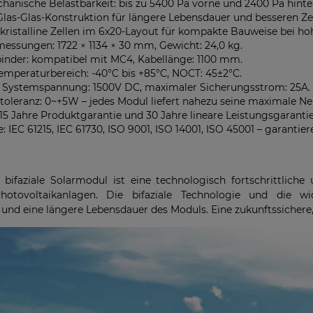
anische Belastbarkeit: bis zu 5400 Pa vorne und 2400 Pa hinte
las-Glas-Konstruktion für längere Lebensdauer und besseren Zel
ristalline Zellen im 6x20-Layout für kompakte Bauweise bei hoh
ssungen: 1722 × 1134 × 30 mm, Gewicht: 24,0 kg.
inder: kompatibel mit MC4, Kabellänge: 1100 mm.
emperaturbereich: -40°C bis +85°C, NOCT: 45±2°C.
 Systemspannung: 1500V DC, maximaler Sicherungsstrom: 25A.
toleranz: 0~+5W – jedes Modul liefert nahezu seine maximale Ne
 15 Jahre Produktgarantie und 30 Jahre lineare Leistungsgarantie
te: IEC 61215, IEC 61730, ISO 9001, ISO 14001, ISO 45001 – garanti
ifaziale Solarmodul ist eine technologisch fortschrittliche
hotovoltaikanlagen. Die bifaziale Technologie und die wi
und eine längere Lebensdauer des Moduls. Eine zukunftssichere, z