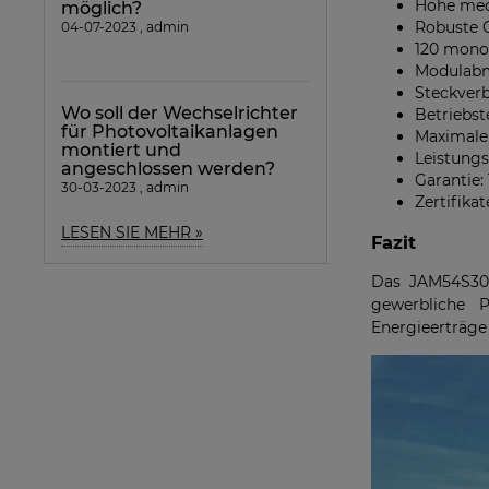
Hohe mech
möglich?
Robuste G
04-07-2023 , admin
120 monok
Modulabme
Steckverb
Wo soll der Wechselrichter
Betriebst
für Photovoltaikanlagen
Maximale
montiert und
Leistungs
angeschlossen werden?
Garantie:
30-03-2023 , admin
Zertifika
LESEN SIE MEHR »
Fazit
Das JAM54S30 b
gewerbliche P
Energieerträge 