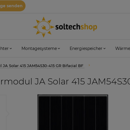
age senden
hter
Montagesysteme
Energiespeicher
Wärme
 JA Solar 415 JAM54S30-415 GR Bifacial BF
rmodul JA Solar 415 JAM54S30