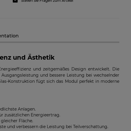
Stellen Sie Fragen zum Artikel
ntation
 GW8K-ET Plus+ 12,5A
GoodWe GW10K-ET Plus+ 12,5A
d-Netzwechselrichter
Hybrid-Netzwechselrichter
ienz und Ästhetik
796,79 €
1.602,97 €
ergieeffizienz und zeitgemäßes Design entwickelt. Die
RFÜGBARKEIT DER
VERFÜGBARKEIT DER
e Ausgangsleistung und bessere Leistung bei wechselnder
ARTIKEL MELDEN
ARTIKEL MELDEN
as-Konstruktion fügt sich das Modul perfekt in moderne
edlichste Anlagen.
ür zusätzlichen Energieertrag.
gleicher Fläche.
ste und verbessern die Leistung bei Teilverschattung.