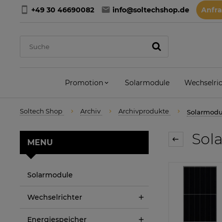
+49 30 46690082
info@soltechshop.de
Anfr
Promotion
Solarmodule
Wechselric
Soltech Shop
Archiv
Archivprodukte
Solarmodul
Sola
MENU
Solarmodule
Wechselrichter
Energiespeicher