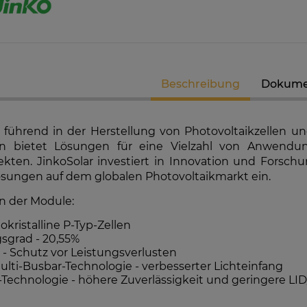
Beschreibung
Dokume
K-RW00IBNM4
Solarmodul Longi 370 LR4-60HIH
GoodWe
richter
BF
Hybri
st führend in der Herstellung von Photovoltaikzellen u
 bietet Lösungen für eine Vielzahl von Anwendung
7 €
86,88 €
jekten. JinkoSolar investiert in Innovation und Forsch
EIT DER
VERFÜGBARKEIT DER
VE
ösungen auf dem globalen Photovoltaikmarkt ein.
MELDEN
ARTIKEL MELDEN
n der Module:
kristalline P-Typ-Zellen
sgrad - 20,55%
 - Schutz vor Leistungsverlusten
lti-Busbar-Technologie - verbesserter Lichteinfang
-Technologie - höhere Zuverlässigkeit und geringere L