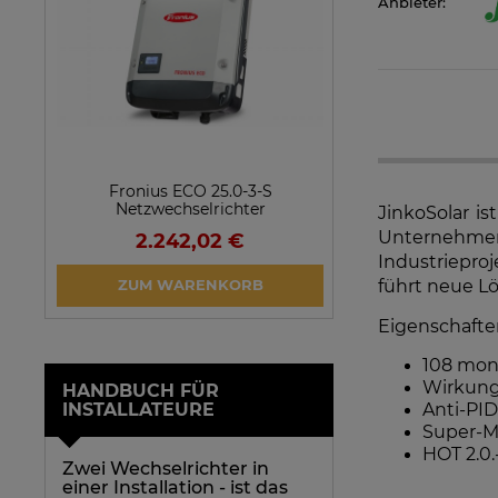
Anbieter:
Fronius ECO 25.0-3-S
SolarEdge SE25
Netzwechselrichter
Netzwechsel
JinkoSolar i
Unternehmen
2.242,02 €
923,1
Industriepro
VERFÜGBARK
führt neue L
ZUM WARENKORB
ARTIKEL 
Eigenschafte
108 mono
Wirkung
HANDBUCH FÜR
Anti-PID
INSTALLATEURE
Super-Mu
HOT 2.0.
Zwei Wechselrichter in
einer Installation - ist das