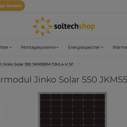
age senden
hter
Montagesysteme
Energiespeicher
Wärme
l Jinko Solar 550 JKM550M-72HL4-V SF
rmodul Jinko Solar 550 JKM5