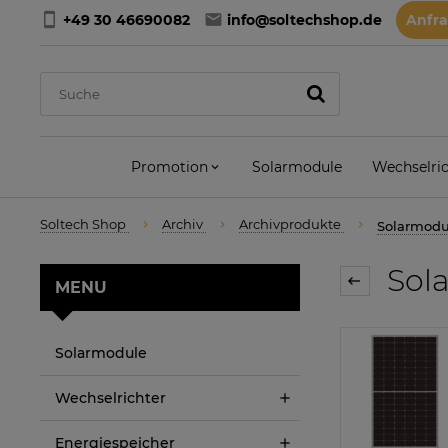
+49 30 46690082
info@soltechshop.de
Anfr
Promotion
Solarmodule
Wechselric
Soltech Shop
Archiv
Archivprodukte
Solarmodu
Sola
MENU
Solarmodule
Wechselrichter
Energiespeicher