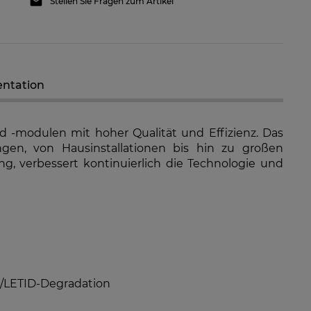
Stellen Sie Fragen zum Artikel
ntation
 GW8K-ET Plus+ 12,5A
GoodWe GW10K-ET Plus+ 12,5A
d-Netzwechselrichter
Hybrid-Netzwechselrichter
nd -modulen mit hoher Qualität und Effizienz. Das
en, von Hausinstallationen bis hin zu großen
796,79 €
1.602,97 €
ung, verbessert kontinuierlich die Technologie und
RFÜGBARKEIT DER
VERFÜGBARKEIT DER
ARTIKEL MELDEN
ARTIKEL MELDEN
ID/LETID-Degradation