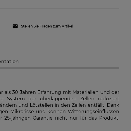
Stellen Sie Fragen zum Artikel
 GW8K-ET Plus+ 12,5A
GoodWe GW10K-ET Plus+ 12,5A
d-Netzwechselrichter
Hybrid-Netzwechselrichter
ntation
796,79 €
1.602,97 €
RFÜGBARKEIT DER
VERFÜGBARKEIT DER
ARTIKEL MELDEN
ARTIKEL MELDEN
als 30 Jahren Erfahrung mit Materialien und der
ive System der überlappenden Zellen reduziert
dern und Lötstellen in den Zellen entfällt. Dank
egen Mikrorisse und können Witterungseinflüssen
 25-jährigen Garantie nicht nur für das Produkt,