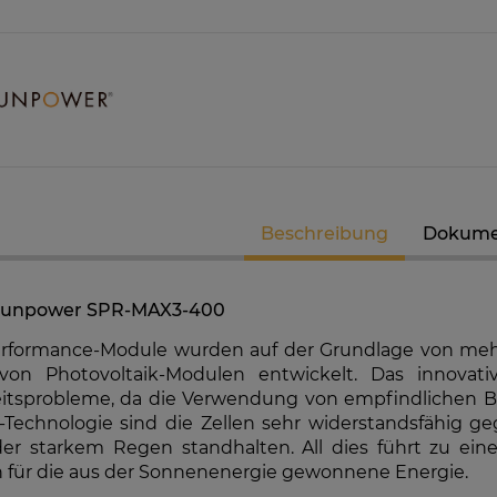
K-RW00IBNM4
Solarmodul Longi 370 LR4-60HIH
GoodWe
richter
BF
Hybri
Beschreibung
Dokume
7 €
86,88 €
EIT DER
VERFÜGBARKEIT DER
VE
MELDEN
ARTIKEL MELDEN
Sunpower SPR-MAX3-400
formance-Module wurden auf der Grundlage von mehr 
 von Photovoltaik-Modulen entwickelt. Das innovat
eitsprobleme, da die Verwendung von empfindlichen Bän
echnologie sind die Zellen sehr widerstandsfähig g
er starkem Regen standhalten. All dies führt zu einer
 für die aus der Sonnenenergie gewonnene Energie.