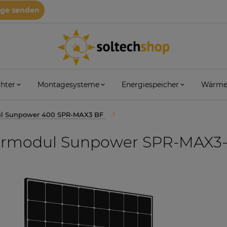
age senden
hter
Montagesysteme
Energiespeicher
Wärme
ul Sunpower 400 SPR-MAX3 BF
armodul Sunpower SPR-MAX3