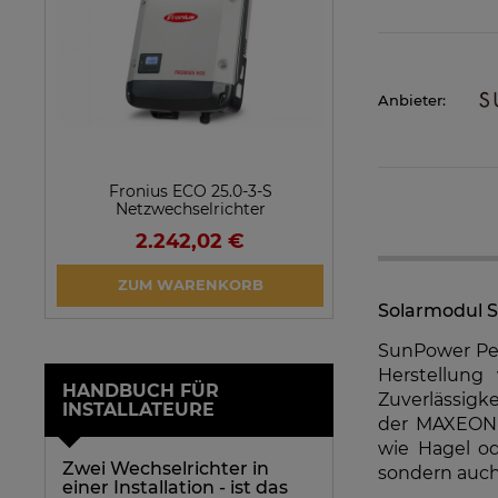
Anbieter:
Fronius ECO 25.0-3-S
SolarEdge SE25
Netzwechselrichter
Netzwechsel
2.242,02 €
923,1
VERFÜGBARK
ZUM WARENKORB
ARTIKEL 
Solarmodul 
SunPower Per
Herstellung
HANDBUCH FÜR
Zuverlässigk
INSTALLATEURE
der MAXEON-T
wie Hagel od
Zwei Wechselrichter in
sondern auch
einer Installation - ist das