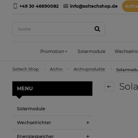
+49 30 46690082
info@soltechshop.de
Anfr
Promotion
Solarmodule
Wechselric
Soltech Shop
Archiv
Archivprodukte
Solarmod
Sol
MENU
Solarmodule
Wechselrichter
Energiespeicher