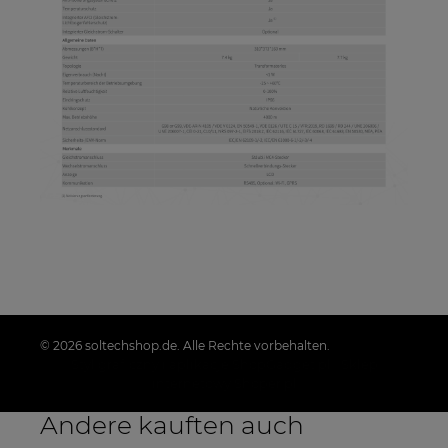
© 2026 soltechshop.de. Alle Rechte vorbehalten.
Styl graficzny i aplikacje ShopGadget.pl
Sklep
internetowy Shoper.pl
Andere kauften auch