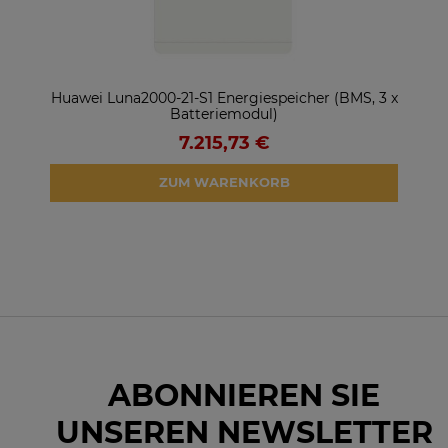
ter
Huawei Luna2000-21-S1 Energiespeicher (BMS, 3 x
So
Batteriemodul)
7.215,73 €
ZUM WARENKORB
ABONNIEREN SIE
UNSEREN NEWSLETTER