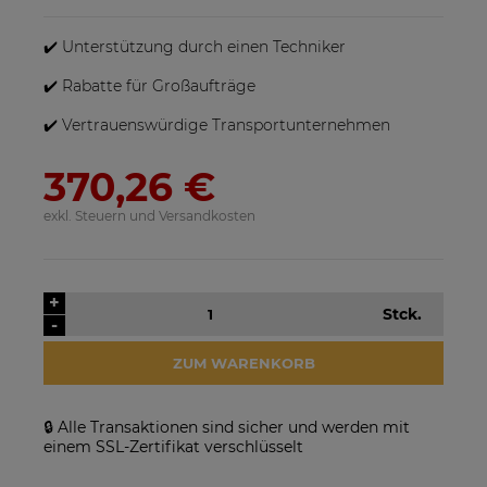
sein, wenn mehrere Produkte bestellt werden.
✔️ Unterstützung durch einen Techniker
✔️ Rabatte für Großaufträge
✔️ Vertrauenswürdige Transportunternehmen
370,26 €
exkl. Steuern und Versandkosten
SolarEdge SE25K-RW00IBNM4
Solarmodul Longi 370 LR4-
Netzwechselrichter
60HIH BF
923,17 €
86,88 €
+
Stck.
-
VERFÜGBARKEIT DER
VERFÜGBARKEIT DER
ARTIKEL MELDEN
ARTIKEL MELDEN
ZUM WARENKORB
🔒 Alle Transaktionen sind sicher und werden mit
einem SSL-Zertifikat verschlüsselt