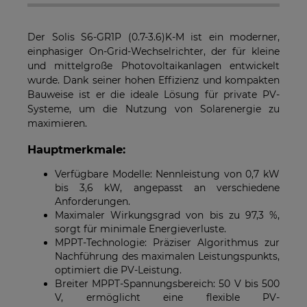
sein, wenn mehrere Produkte bestellt werden.
Der Solis S6-GR1P (0.7-3.6)K-M ist ein moderner,
einphasiger On-Grid-Wechselrichter, der für kleine
und mittelgroße Photovoltaikanlagen entwickelt
wurde. Dank seiner hohen Effizienz und kompakten
Bauweise ist er die ideale Lösung für private PV-
Systeme, um die Nutzung von Solarenergie zu
maximieren.
Hauptmerkmale:
Verfügbare Modelle: Nennleistung von 0,7 kW
bis 3,6 kW, angepasst an verschiedene
Anforderungen.
Maximaler Wirkungsgrad von bis zu 97,3 %,
sorgt für minimale Energieverluste.
MPPT-Technologie: Präziser Algorithmus zur
Nachführung des maximalen Leistungspunkts,
optimiert die PV-Leistung.
Breiter MPPT-Spannungsbereich: 50 V bis 500
V, ermöglicht eine flexible PV-