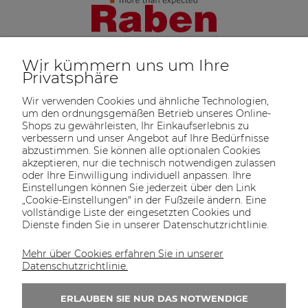
Wir kümmern uns um Ihre
Privatsphäre
Wir verwenden Cookies und ähnliche Technologien,
um den ordnungsgemäßen Betrieb unseres Online-
Shops zu gewährleisten, Ihr Einkaufserlebnis zu
verbessern und unser Angebot auf Ihre Bedürfnisse
abzustimmen. Sie können alle optionalen Cookies
akzeptieren, nur die technisch notwendigen zulassen
oder Ihre Einwilligung individuell anpassen. Ihre
SOLTECH
ANGEBOT
INFORMATIONEN
KONTAKT
Einstellungen können Sie jederzeit über den Link
SHOP
„Cookie-Einstellungen" in der Fußzeile ändern. Eine
vollständige Liste der eingesetzten Cookies und
Dienste finden Sie in unserer Datenschutzrichtlinie.
Mehr über Cookies erfahren Sie in unserer
KONTAKT UNS
Datenschutzrichtlinie.
Wir sind von Montag bis Freitag von 8:00 bis
16:00 Uhr erreichbar.
ERLAUBEN SIE NUR DAS NOTWENDIGE