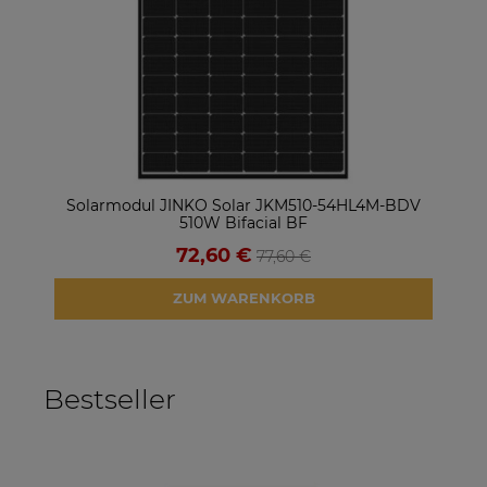
Solarmodul JINKO Solar JKM510-54HL4M-BDV
S
510W Bifacial BF
72,60 €
77,60 €
ZUM WARENKORB
Bestseller