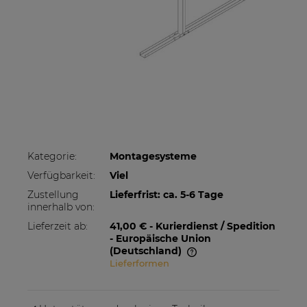
Kategorie:
Montagesysteme
Verfügbarkeit:
Viel
Zustellung
Lieferfrist: ca. 5-6 Tage
innerhalb von:
Lieferzeit ab:
41,00 €
- Kurierdienst / Spedition
- Europäische Union
(Deutschland)
Lieferformen
Im Preis sind etwaige Zahlungskosten nicht
enthalten. Die Versandkosten können höher
sein, wenn mehrere Produkte bestellt werden.