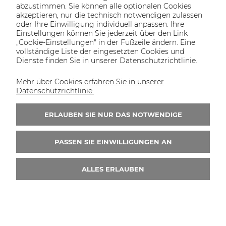
abzustimmen. Sie können alle optionalen Cookies
akzeptieren, nur die technisch notwendigen zulassen
oder Ihre Einwilligung individuell anpassen. Ihre
SOLTECH
ANGEBOT
INFORMATIONEN
KONTAKT
Einstellungen können Sie jederzeit über den Link
SHOP
„Cookie-Einstellungen" in der Fußzeile ändern. Eine
vollständige Liste der eingesetzten Cookies und
Dienste finden Sie in unserer Datenschutzrichtlinie.
Mehr über Cookies erfahren Sie in unserer
KONTAKT UNS
Datenschutzrichtlinie.
Wir sind von Montag bis Freitag von 8:00 bis
16:00 Uhr erreichbar.
ERLAUBEN SIE NUR DAS NOTWENDIGE
+49 30 46690082
PASSEN SIE EINWILLIGUNGEN AN
ALLES ERLAUBEN