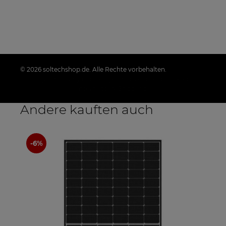
© 2026 soltechshop.de. Alle Rechte vorbehalten.
Styl graficzny i aplikacje ShopGadget.pl
Sklep
internetowy Shoper.pl
Andere kauften auch