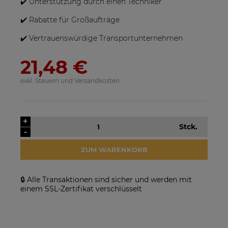
✔️ Unterstützung durch einen Techniker
✔️ Rabatte für Großaufträge
✔️ Vertrauenswürdige Transportunternehmen
21,48 €
exkl. Steuern und Versandkosten
SolarEdge SE25K-RW00IBNM4
Solarmodul Longi 370 LR4-
Netzwechselrichter
60HIH BF
+
Stck.
923,17 €
86,88 €
-
VERFÜGBARKEIT DER
VERFÜGBARKEIT DER
ZUM WARENKORB
ARTIKEL MELDEN
ARTIKEL MELDEN
🔒 Alle Transaktionen sind sicher und werden mit
einem SSL-Zertifikat verschlüsselt