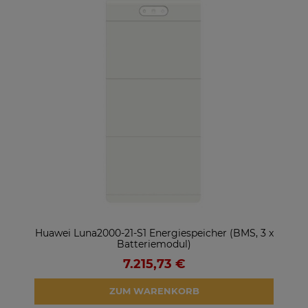
ter
Huawei Luna2000-21-S1 Energiespeicher (BMS, 3 x
So
Batteriemodul)
7.215,73 €
ZUM WARENKORB