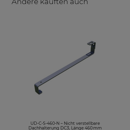
Andere kauften auch
UD-C-S-460-N – Nicht verstellbare
UD-
Dachhalterung DC3, Länge 460 mm