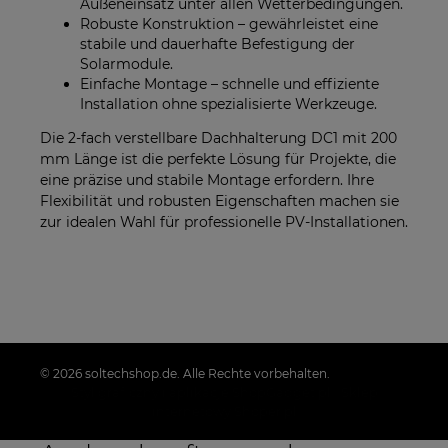
Außeneinsatz unter allen Wetterbedingungen.
Robuste Konstruktion – gewährleistet eine
stabile und dauerhafte Befestigung der
Solarmodule.
Einfache Montage – schnelle und effiziente
Installation ohne spezialisierte Werkzeuge.
Die 2-fach verstellbare Dachhalterung DC1 mit 200
mm Länge ist die perfekte Lösung für Projekte, die
eine präzise und stabile Montage erfordern. Ihre
Flexibilität und robusten Eigenschaften machen sie
zur idealen Wahl für professionelle PV-Installationen.
© 2026 soltechshop.de. Alle Rechte vorbehalten.
Styl graficzny i aplikacje ShopGadget.pl
Sklep
internetowy Shoper.pl