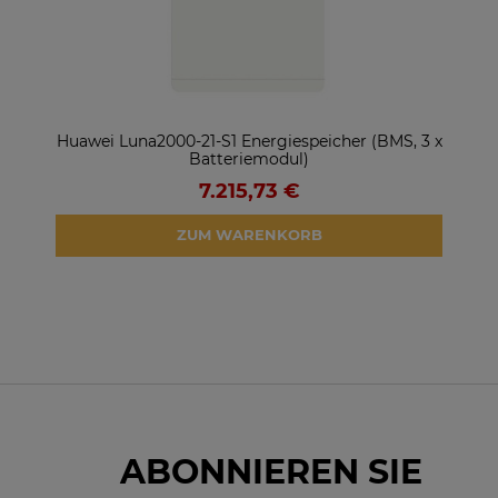
ter
Huawei Luna2000-21-S1 Energiespeicher (BMS, 3 x
So
Batteriemodul)
7.215,73 €
ZUM WARENKORB
ABONNIEREN SIE