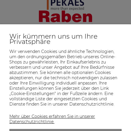
Wir kümmern uns um Ihre
Privatsphäre
Wir verwenden Cookies und ähnliche Technologien,
um den ordnungsgemäßen Betrieb unseres Online-
Shops zu gewährleisten, Ihr Einkaufserlebnis zu
verbessern und unser Angebot auf Ihre Bedürfnisse
abzustimmen. Sie können alle optionalen Cookies
akzeptieren, nur die technisch notwendigen zulassen
oder Ihre Einwilligung individuell anpassen. Ihre
SOLTECH
ANGEBOT
INFORMATIONEN
KONTAKT
Einstellungen können Sie jederzeit über den Link
SHOP
„Cookie-Einstellungen" in der Fußzeile ändern. Eine
vollständige Liste der eingesetzten Cookies und
Dienste finden Sie in unserer Datenschutzrichtlinie.
Mehr über Cookies erfahren Sie in unserer
KONTAKT UNS
Datenschutzrichtlinie.
Wir sind von Montag bis Freitag von 8:00 bis