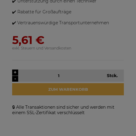
✔️ Unterstützung durch einen Techniker
✔️ Rabatte für Großaufträge
✔️ Vertrauenswürdige Transportunternehmen
5,61 €
exkl. Steuern und Versandkosten
SolarEdge SE25K-RW00IBNM4
Solarmodul Longi 370 LR4-
Netzwechselrichter
60HIH BF
+
Stck.
923,17 €
86,88 €
-
VERFÜGBARKEIT DER
VERFÜGBARKEIT DER
ZUM WARENKORB
ARTIKEL MELDEN
ARTIKEL MELDEN
🔒 Alle Transaktionen sind sicher und werden mit
einem SSL-Zertifikat verschlüsselt