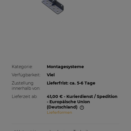
Kategorie:
Montagesysteme
Verfügbarkeit:
Viel
Zustellung
Lieferfrist: ca. 5-6 Tage
innerhalb von:
Lieferzeit ab:
41,00 €
- Kurierdienst / Spedition
- Europäische Union
(Deutschland)
Lieferformen
Im Preis sind etwaige Zahlungskosten nicht
enthalten. Die Versandkosten können höher
sein, wenn mehrere Produkte bestellt werden.