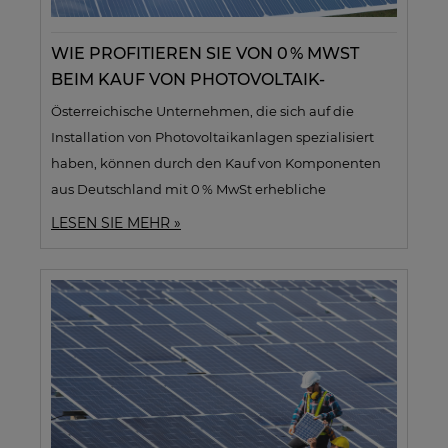
WIE PROFITIEREN SIE VON 0 % MWST
BEIM KAUF VON PHOTOVOLTAIK-
KOMPONENTEN AUS DEUTSCHLAND?
Österreichische Unternehmen, die sich auf die
EIN LEITFADEN FÜR ÖSTERREICHISCHE
Installation von Photovoltaikanlagen spezialisiert
UNTERNEHMEN
haben, können durch den Kauf von Komponenten
aus Deutschland mit 0 % MwSt erhebliche
Kosteneinsparungen erzielen. Dieser Leitfaden
LESEN SIE MEHR »
erklärt, warum es vorteilhaft ist, Photovoltaik-
Produkte aus Deutschland zu beziehen, und wie die
innergemeinschaftliche Lieferung (IGL) funktioniert.
Sie erfahren, welche Voraussetzungen erfüllt sein
müssen, um die 0 % MwSt in Anspruch zu nehmen,
wie Sie sich bei
Soltechshop.de
registrieren und
Ihren gültigen UID-Nummer angeben. Der Text führt
Sie durch den gesamten Bestellprozess, hebt die