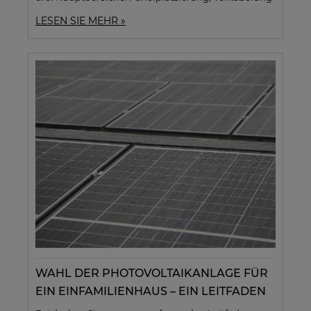
und elektrische Anschlüsse sowie Auswahl und
LESEN SIE MEHR »
Konfiguration von Wechselrichtern. Es stellt die
häufigsten Fehler vor, die Installateure machen, und
wie man sie vermeidet. Es behandelt Themen wie
die optimale Modulausrichtung, die Vermeidung
von Verschattungen, die Auswahl geeigneter Kabel,
den richtigen Anschluss von Modulen, den Schutz
vor Witterungseinflüssen, die richtige Einstellung
der Wechselrichterleistung sowie deren richtige
Konfiguration und Platzierung.
WAHL DER PHOTOVOLTAIKANLAGE FÜR
EIN EINFAMILIENHAUS – EIN LEITFADEN