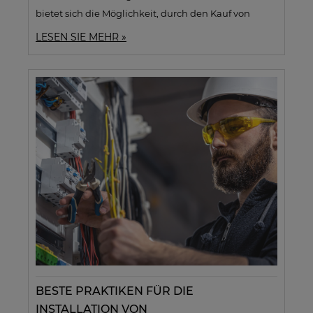
bietet sich die Möglichkeit, durch den Kauf von
Komponenten aus Deutschland mit
0% MwSt.
LESEN SIE MEHR »
erhebliche Kosteneinsparungen zu erzielen. Der Text
gibt einen Überblick über die Vorteile von
Energiespeichern, wichtige Kriterien bei der
Auswahl wie Kapazität, Kompatibilität und
Sicherheit sowie die Schritte, um von der
Steuerbefreiung zu profitieren. Zudem wird die
Zusammenarbeit mit
Soltechshop.de
empfohlen,
die hochwertige Produkte, professionelle
Unterstützung und schnelle Lieferung bieten.
Abschließend werden Unternehmen ermutigt, diese
Chance zu nutzen, um ihre Projekte effizienter und
wettbewerbsfähiger zu gestalten.
BESTE PRAKTIKEN FÜR DIE
INSTALLATION VON