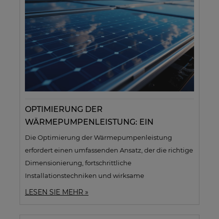
optimale Energieeffizienz und Nutzerkomfort.
Moderne Lösungen wie Luftqualitätssensoren und
Erdwärmetauscher steigern zusätzlich die Effizienz
der Wärmerückgewinnungsanlage in
Passivhäusern.
OPTIMIERUNG DER
WÄRMEPUMPENLEISTUNG: EIN
LEITFADEN FÜR INSTALLATEURE |
Die Optimierung der Wärmepumpenleistung
DIMENSIONIERUNG, INSTALLATION,
erfordert einen umfassenden Ansatz, der die richtige
WARTUNG
Dimensionierung, fortschrittliche
Installationstechniken und wirksame
Überwachungs- und Wartungsstrategien umfasst.
LESEN SIE MEHR »
Der Schlüssel besteht darin, den Wärmebedarf
genau zu berechnen, den geeigneten Pumpentyp