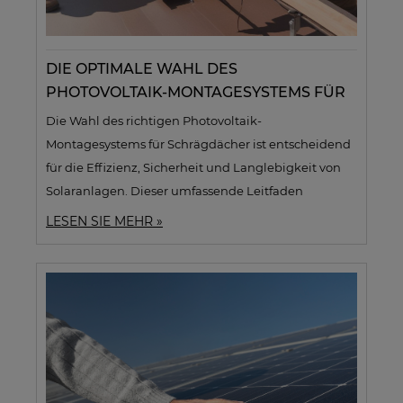
DIE OPTIMALE WAHL DES
PHOTOVOLTAIK-MONTAGESYSTEMS FÜR
SCHRÄGDÄCHER: EIN UMFASSENDER
Die Wahl des richtigen Photovoltaik-
LEITFADEN
Montagesystems für Schrägdächer ist entscheidend
für die Effizienz, Sicherheit und Langlebigkeit von
Solaranlagen. Dieser umfassende Leitfaden
beleuchtet die verschiedenen Arten von
LESEN SIE MEHR »
Montagesystemen wie Aufdach-, Indach- und
Schienensysteme, und gibt wertvolle Tipps zur
optimalen Auswahl basierend auf Dachtyp,
Neigungswinkel und Wetterbedingungen.
Soltechshop.de bietet ein breites Sortiment an
hochwertigen Montagesystemen und weiteren
Komponenten wie monokristallinen Solarmodulen
und Wechselrichtern. Profitieren Sie von Vorteilen