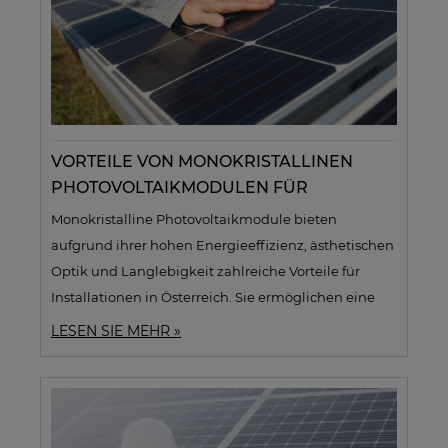
wie 0% Mehrwertsteuer für internationale Kunden,
schneller Lieferung und kompetenter Beratung für
erfolgreiche Solarprojekte in allen
deutschsprachigen Märkten.
VORTEILE VON MONOKRISTALLINEN
PHOTOVOLTAIKMODULEN FÜR
ÖSTERREICHISCHE INSTALLATIONEN
Monokristalline Photovoltaikmodule bieten
aufgrund ihrer hohen Energieeffizienz, ästhetischen
Optik und Langlebigkeit zahlreiche Vorteile für
Installationen in Österreich. Sie ermöglichen eine
höhere Stromproduktion auf begrenztem Raum und
LESEN SIE MEHR »
funktionieren effizient auch bei geringer
Sonneneinstrahlung. Österreichische
Installationsfirmen können durch den Einkauf bei
Soltechshop.de
mit 0% Mehrwertsteuer erhebliche