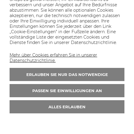
verbessern und unser Angebot auf Ihre Bedürfnisse
abzustimmen. Sie können alle optionalen Cookies
akzeptieren, nur die technisch notwendigen zulassen
oder Ihre Einwilligung individuell anpassen. Ihre
SOLTECH
ANGEBOT
INFORMATIONEN
KONTAKT
Einstellungen können Sie jederzeit über den Link
SHOP
„Cookie-Einstellungen" in der Fußzeile ändern. Eine
vollständige Liste der eingesetzten Cookies und
Dienste finden Sie in unserer Datenschutzrichtlinie.
Mehr über Cookies erfahren Sie in unserer
KONTAKT UNS
Datenschutzrichtlinie.
Wir sind von Montag bis Freitag von 8:00 bis
16:00 Uhr erreichbar.
ERLAUBEN SIE NUR DAS NOTWENDIGE
+49 30 46690082
PASSEN SIE EINWILLIGUNGEN AN
ALLES ERLAUBEN