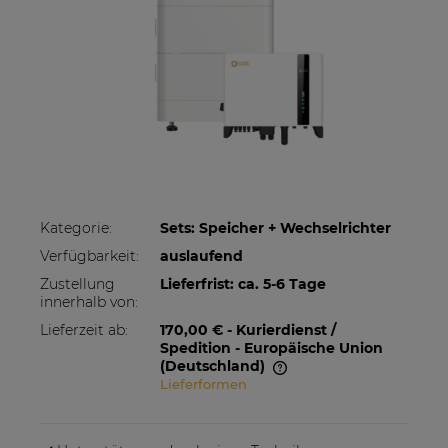
Kategorie:
Sets: Speicher + Wechselrichter
Verfügbarkeit:
auslaufend
Zustellung
Lieferfrist: ca. 5-6 Tage
innerhalb von:
Lieferzeit ab:
170,00 €
- Kurierdienst /
Spedition - Europäische Union
(Deutschland)
Lieferformen
Im Preis sind etwaige Zahlungskosten nicht
enthalten. Die Versandkosten können höher
sein, wenn mehrere Produkte bestellt werden.