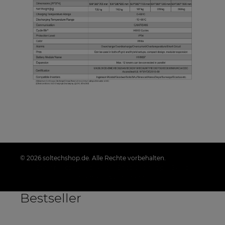
© 2026 soltechshop.de. Alle Rechte vorbehalten.
Styl graficzny i aplikacje ShopGadget.pl
Sklep
internetowy Shoper.pl
Bestseller