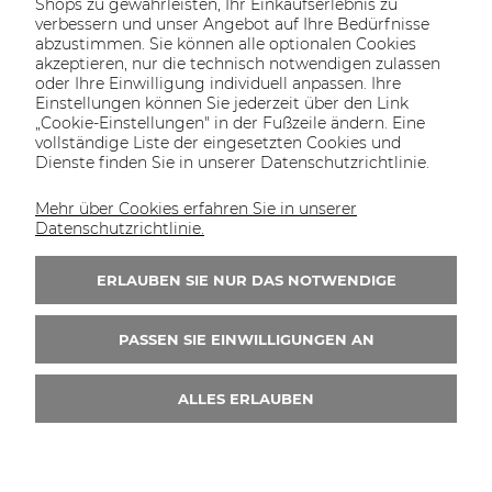
Shops zu gewährleisten, Ihr Einkaufserlebnis zu
verbessern und unser Angebot auf Ihre Bedürfnisse
abzustimmen. Sie können alle optionalen Cookies
akzeptieren, nur die technisch notwendigen zulassen
oder Ihre Einwilligung individuell anpassen. Ihre
SOLTECH
ANGEBOT
INFORMATIONEN
KONTAKT
Einstellungen können Sie jederzeit über den Link
SHOP
„Cookie-Einstellungen" in der Fußzeile ändern. Eine
vollständige Liste der eingesetzten Cookies und
Dienste finden Sie in unserer Datenschutzrichtlinie.
Mehr über Cookies erfahren Sie in unserer
KONTAKT UNS
Datenschutzrichtlinie.
Wir sind von Montag bis Freitag von 8:00 bis
16:00 Uhr erreichbar.
ERLAUBEN SIE NUR DAS NOTWENDIGE
+49 30 46690082
PASSEN SIE EINWILLIGUNGEN AN
ALLES ERLAUBEN