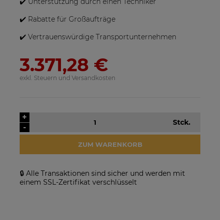
✔️ Unterstützung durch einen Techniker
✔️ Rabatte für Großaufträge
✔️ Vertrauenswürdige Transportunternehmen
3.371,28 €
exkl. Steuern und Versandkosten
SolarEdge SE25K-RW00IBNM4
Solarmodul Longi 370 LR4-
Netzwechselrichter
60HIH BF
923,17 €
86,88 €
+
Stck.
-
VERFÜGBARKEIT DER
VERFÜGBARKEIT DER
ARTIKEL MELDEN
ARTIKEL MELDEN
ZUM WARENKORB
🔒 Alle Transaktionen sind sicher und werden mit
einem SSL-Zertifikat verschlüsselt