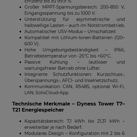
Effizienz bis zu 99,9 %.
Großer MPPT-Spannungsbereich: 200–850 V,
Eingangsspannung bis zu 1000 V.
Unterstützung für asymmetrische und
halbwellige Lasten – auch im Notstrombetrieb.
Automatischer USV-Modus – Umschaltzeit
Kompatibel mit Lithium-Ionen-Batterien (120–
600 V).
Hohe Umgebungsbeständigkeit – IP66,
Betriebstemperatur von -25°C bis +60°C.
Passive Kühlung – lautloser und
wartungsfreier Betrieb ohne Lüfter.
Integrierte Schutzfunktionen: Kurzschluss-,
Überspannungs-, AFCI- und Inselnetzschutz.
Kommunikation: CAN, RS485, optional Wi-Fi,
LAN, SolisCloud-App.
Technische Merkmale – Dyness Tower T7–
T21 Energiespeicher
Kapazitätsbereich: 7,1 kWh bis 21,31 kWh –
erweiterbar je nach Bedarf.
Modulares Design – Konfiguration mit 2 bis 6