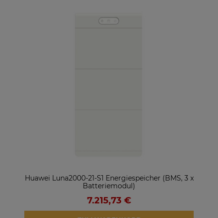
ter
Huawei Luna2000-21-S1 Energiespeicher (BMS, 3 x
So
Batteriemodul)
7.215,73 €