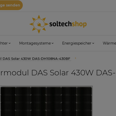
age senden
hter
Montagesysteme
Energiespeicher
Wärme
ul DAS Solar 430W DAS-DH108NA-430BF
armodul DAS Solar 430W DA