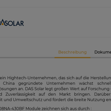
K-RW00IBNM4
Solarmodul Longi 370 LR4-60HIH
GoodWe
richter
BF
Hybri
Beschreibung
Dokume
7 €
86,88 €
EIT DER
VERFÜGBARKEIT DER
VE
MELDEN
ARTIKEL MELDEN
t ein Hightech-Unternehmen, das sich auf die Herstellu
n China gegründete Unternehmen wächst schnel
lösungen an. DAS Solar legt großen Wert auf Forschun
d Zuverlässigkeit auf den Markt bringen. Darübe
it und Umweltschutz und fördert die breite Nutzung er
8NA-430BF Module zeichnen sich aus durch :