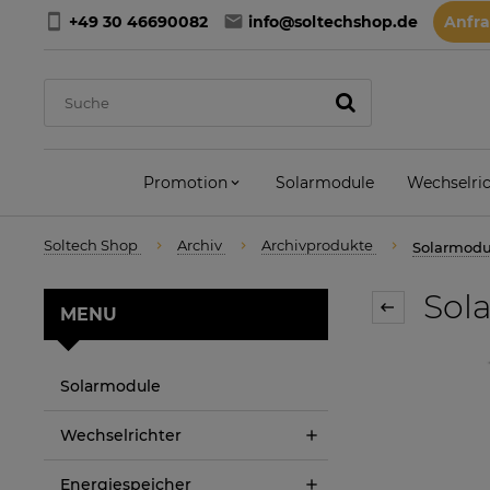
+49 30 46690082
info@soltechshop.de
Anfr
Promotion
Solarmodule
Wechselric
Soltech Shop
Archiv
Archivprodukte
Solarmod
Sol
MENU
Solarmodule
Wechselrichter
Energiespeicher