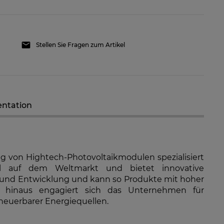
Stellen Sie Fragen zum Artikel
 GW8K-ET Plus+ 12,5A
GoodWe GW10K-ET Plus+ 12,5A
d-Netzwechselrichter
Hybrid-Netzwechselrichter
ntation
796,79 €
1.602,97 €
RFÜGBARKEIT DER
VERFÜGBARKEIT DER
ARTIKEL MELDEN
ARTIKEL MELDEN
ng von Hightech-Photovoltaikmodulen spezialisiert
l auf dem Weltmarkt und bietet innovative
g und Entwicklung und kann so Produkte mit hoher
r hinaus engagiert sich das Unternehmen für
neuerbarer Energiequellen.