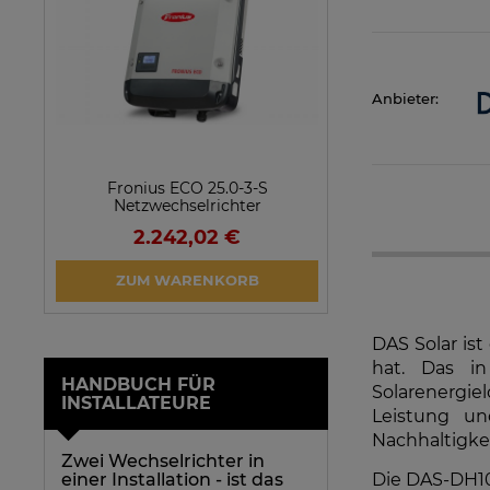
Anbieter:
Fronius ECO 25.0-3-S
SolarEdge SE25
Netzwechselrichter
Netzwechsel
2.242,02 €
923,1
VERFÜGBARK
ZUM WARENKORB
ARTIKEL 
DAS Solar is
hat. Das i
HANDBUCH FÜR
Solarenergie
INSTALLATEURE
Leistung un
Nachhaltigke
Zwei Wechselrichter in
einer Installation - ist das
Die DAS-DH10