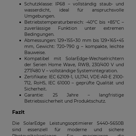
Schutzklasse: IP68 – vollständig staub- und
wasserdicht, ideal für anspruchsvolle
Umgebungen.
Betriebstemperaturbereich: -40°C bis +85°C –
zuverlässige Funktion unter extremen
Bedingungen.
Abmessungen: 129×155×30 mm bis 129×165×45
mm, Gewicht: 720–790 g – kompakte, leichte
Bauweise.
Kompatibel mit SolarEdge-Wechselrichtern
der Serien Home Wave, RWB, 230/400 V und
277/480 V – vollständige Systemintegration.
Zertifikate: IEC 62109-1, UL1741, VDE-AR-E 2100-
712, RoHS, IEC 61000 – geprüfte Qualität und
Sicherheit.
Garantie: 25 Jahre – langfristige
Betriebssicherheit und Produktschutz.
Fazit
Die SolarEdge Leistungsoptimierer S440–S650B
sind essenziell für moderne und sichere
Photovoltaikanlagen. Sie maximieren die