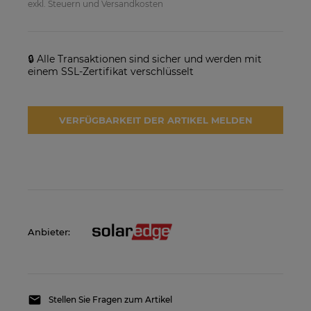
exkl. Steuern und Versandkosten
🔒 Alle Transaktionen sind sicher und werden mit
einem SSL-Zertifikat verschlüsselt
VERFÜGBARKEIT DER ARTIKEL MELDEN
SolarEdge SE25K-RW00IBNM4
Solarmodul Longi 370 LR4-
Netzwechselrichter
60HIH BF
923,17 €
86,88 €
VERFÜGBARKEIT DER
VERFÜGBARKEIT DER
ARTIKEL MELDEN
ARTIKEL MELDEN
Anbieter:
Stellen Sie Fragen zum Artikel