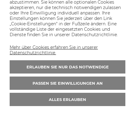
abzustimmen. Sie können alle optionalen Cookies
SolarEdge SE5K-RWS Netzwechselrichter Hybrid
akzeptieren, nur die technisch notwendigen zulassen
oder Ihre Einwilligung individuell anpassen. Ihre
1.462,30 €
Einstellungen können Sie jederzeit über den Link
„Cookie-Einstellungen" in der Fußzeile ändern. Eine
exkl. Steuern und Versandkosten
vollständige Liste der eingesetzten Cookies und
Dienste finden Sie in unserer Datenschutzrichtlinie.
VERFÜGBARKEIT DER ARTIKEL MELDEN
Mehr über Cookies erfahren Sie in unserer
Datenschutzrichtlinie.
ERLAUBEN SIE NUR DAS NOTWENDIGE
PASSEN SIE EINWILLIGUNGEN AN
ALLES ERLAUBEN