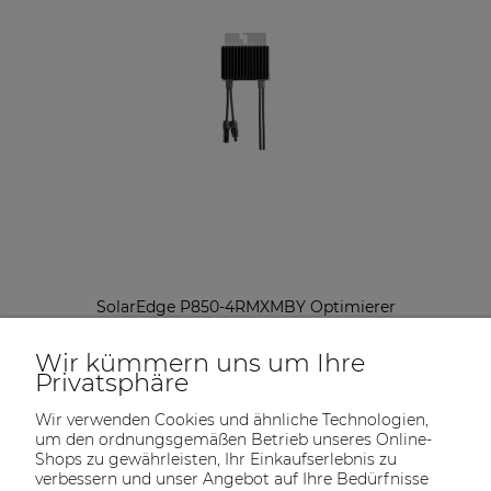
SolarEdge P850-4RMXMBY Optimierer
42,43 €
Wir kümmern uns um Ihre
Privatsphäre
exkl. Steuern und Versandkosten
Wir verwenden Cookies und ähnliche Technologien,
VERFÜGBARKEIT DER ARTIKEL MELDEN
um den ordnungsgemäßen Betrieb unseres Online-
Shops zu gewährleisten, Ihr Einkaufserlebnis zu
verbessern und unser Angebot auf Ihre Bedürfnisse