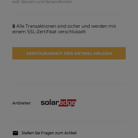
exkl. Steuern und Versandkosten
🔒 Alle Transaktionen sind sicher und werden mit
einem SSL-Zertifikat verschlüsselt
VERFÜGBARKEIT DER ARTIKEL MELDEN
SolarEdge SE25K-RW00IBNM4
Solarmodul Longi 370 LR4-
Netzwechselrichter
60HIH BF
923,17 €
86,88 €
VERFÜGBARKEIT DER
VERFÜGBARKEIT DER
ARTIKEL MELDEN
ARTIKEL MELDEN
Anbieter:
Stellen Sie Fragen zum Artikel