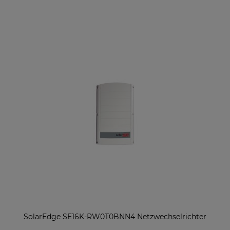
SolarEdge SE16K-RW0T0BNN4 Netzwechselrichter