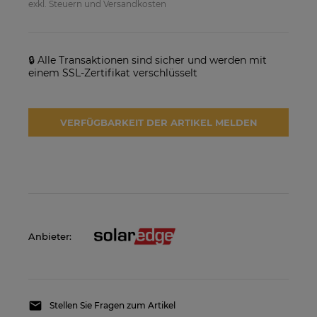
exkl. Steuern und Versandkosten
SolarEdge SE25K-RW00IBNM4
Solarmodul Longi 370 LR4-
Netzwechselrichter
60HIH BF
923,17 €
86,88 €
🔒 Alle Transaktionen sind sicher und werden mit
einem SSL-Zertifikat verschlüsselt
VERFÜGBARKEIT DER
VERFÜGBARKEIT DER
ARTIKEL MELDEN
ARTIKEL MELDEN
VERFÜGBARKEIT DER ARTIKEL MELDEN
Anbieter:
Stellen Sie Fragen zum Artikel