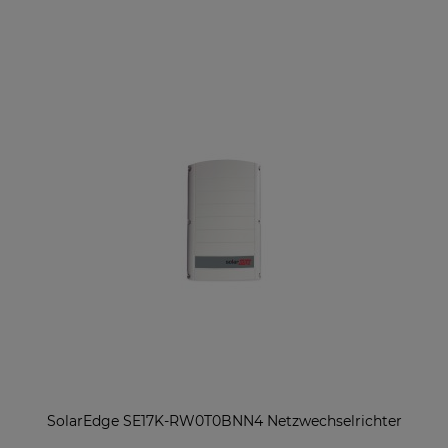
SolarEdge SE17K-RW0T0BNN4 Netzwechselrichter