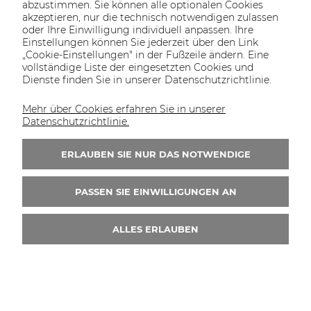
abzustimmen. Sie können alle optionalen Cookies
akzeptieren, nur die technisch notwendigen zulassen
oder Ihre Einwilligung individuell anpassen. Ihre
Einstellungen können Sie jederzeit über den Link
„Cookie-Einstellungen" in der Fußzeile ändern. Eine
vollständige Liste der eingesetzten Cookies und
Dienste finden Sie in unserer Datenschutzrichtlinie.
Mehr über Cookies erfahren Sie in unserer
Datenschutzrichtlinie.
ERLAUBEN SIE NUR DAS NOTWENDIGE
PASSEN SIE EINWILLIGUNGEN AN
SolarEdge SE8K-RWS Netzwechselrichter Hybrid
ALLES ERLAUBEN
1.628,69 €
exkl. Steuern und Versandkosten
VERFÜGBARKEIT DER ARTIKEL MELDEN