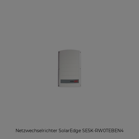
Netzwechselrichter SolarEdge SE5K-RW0TEBEN4